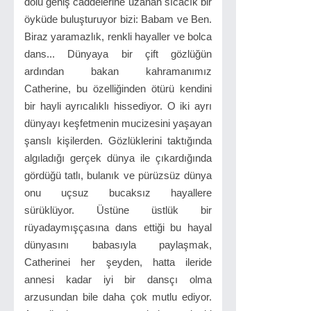
dolu geniş caddelerine uzanan sıcacık bir
öyküde buluşturuyor bizi: Babam ve Ben.
Biraz yaramazlık, renkli hayaller ve bolca
dans... Dünyaya bir çift gözlüğün
ardından bakan kahramanımız
Catherine, bu özelliğinden ötürü kendini
bir hayli ayrıcalıklı hissediyor. O iki ayrı
dünyayı keşfetmenin mucizesini yaşayan
şanslı kişilerden. Gözlüklerini taktığında
algıladığı gerçek dünya ile çıkardığında
gördüğü tatlı, bulanık ve pürüzsüz dünya
onu uçsuz bucaksız hayallere
sürüklüyor. Üstüne üstlük bir
rüyadaymışçasına dans ettiği bu hayal
dünyasını babasıyla paylaşmak,
Catherinei her şeyden, hatta ileride
annesi kadar iyi bir dansçı olma
arzusundan bile daha çok mutlu ediyor.