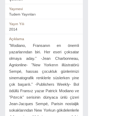
Yayınevi
Tudem Yayınları
Yayın Yılı
2014
Açıklama
"Modiano, Fransanın en önemli
yazarlarından biri. Her eseri çoksatar
olmaya aday." -Jean Charbonneau,
Agnionline- "New Yorkerın illüstratörü
Sempé, hassas çocukluk günlerimizi
sinematografik renklerle süslerken yine
çok başarılı." -Publishers Weekly- Bol
ödüllü Fransız yazar Patrick Modiano ve
"Pıtırcık" serisinin dünyaca ünlü çizeri
Jean-Jacques Sempé, Parisin nostaljik
sokaklarından New Yorkun gökdelenlerle