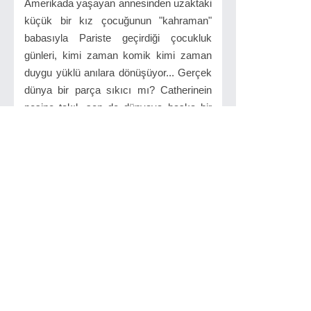
Amerikada yaşayan annesinden uzaktaki
küçük bir kız çocuğunun "kahraman"
babasıyla Pariste geçirdiği çocukluk
günleri, kimi zaman komik kimi zaman
duygu yüklü anılara dönüşüyor... Gerçek
dünya bir parça sıkıcı mı? Catherinein
peşine takıl, sen de dünyaya başka bir
gözle bak. (Tanıtım Bülteninden)
İlgilinizi çekebilir...
Ormanın En Sıradan Ağacı
Erdem Çocuk
2017