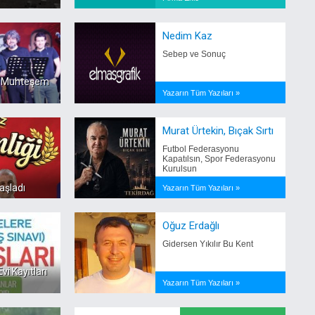
Nedim Kaz
Sebep ve Sonuç
de Muhteşem
Yazarın Tüm Yazıları »
Murat Ürtekin, Bıçak Sırtı
Futbol Federasyonu
Kapatılsın, Spor Federasyonu
Kurulsun
aşladı
Yazarın Tüm Yazıları »
Oğuz Erdağlı
Gidersen Yıkılır Bu Kent
i Kayıtları
Yazarın Tüm Yazıları »