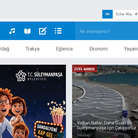
Dolar Alış
:
4
rdağ
Trakya
Eğlence
Ekonomi
Yaşam
Volkan Nallar; Daha Güzel Bir
Süleymanpaşa İçin Çalışıyoruz
Tekirdağ