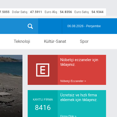
7.5055
Dolar Satış
:
47.5911
Euro Alış
:
54.8356
Euro Satış
:
54.9344
06.08.2026 - Perşembe
Teknoloji
Kültür-Sanat
Spor
Nöbetçi eczaneler için
tıklayınız.
Nöbetçi Eczaneler >
Ücretsiz ve hızlı firma
eklemek için tıklayınız.
KAYITLI FİRMA
8416
Firma Ekle >