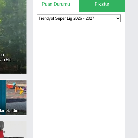
Puan Durumu
Fikstür
cu
i Ele ...
kin Saldırı