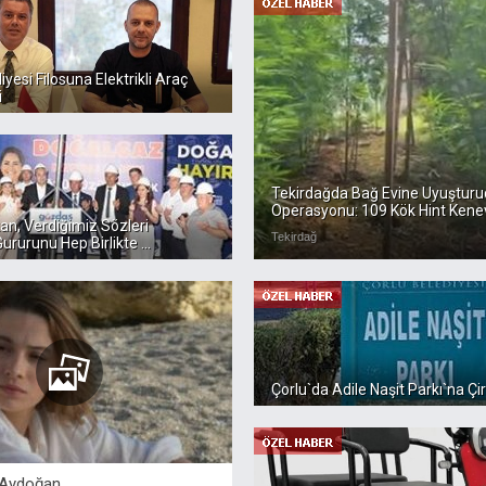
iyesi Filosuna Elektrikli Araç
i
Tekirdağda Bağ Evine Uyuşturu
Operasyonu: 109 Kök Hint Kenevir
n, Verdiğimiz Sözleri
Tekirdağ
rurunu Hep Birlikte ...
Çorlu`da Adile Naşit Parkı`na Çir
Aydoğan