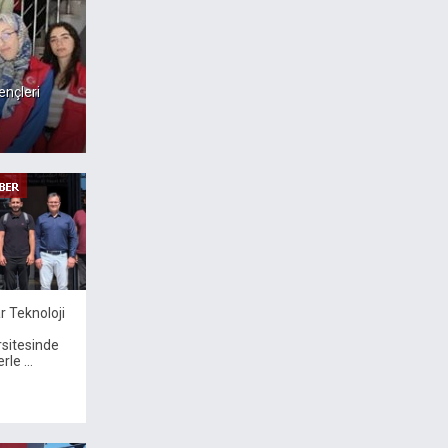
ençleri
r Teknoloji
rsitesinde
rle ...