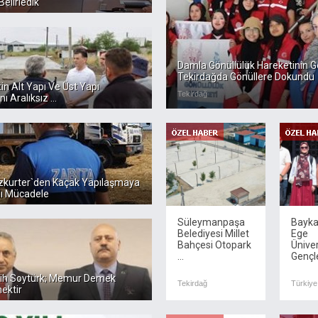
Belirledik
Damla Gönüllülük Hareketinin G
Tekirdağda Gönüllere Dokundu
n Alt Yapı Ve Üst Yapı
Tekirdağ
ı Aralıksız ...
zkurter`den Kaçak Yapılaşmaya
lı Mücadele
Süleymanpaşa
Bayka
Belediyesi Millet
Ege
Bahçesi Otopark
Ünive
...
Gençle
tih Soytürk; Memur Demek
Tekirdağ
Türkiye
ektir