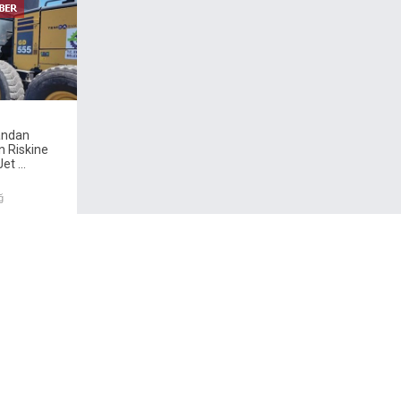
andan
n Riskine
et ...
ğ