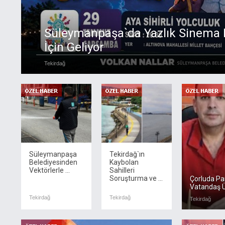
Süleymanpaşa`da Yazlık Sinema K
İçin Geliyor
Tekirdağ
Süleymanpaşa
Tekirdağ`ın
Belediyesinden
Kaybolan
Vektörlerle ...
Sahilleri
Soruşturma ve ...
Çorluda Pa
Vatandaş Ü
Tekirdağ
Tekirdağ
Tekirdağ