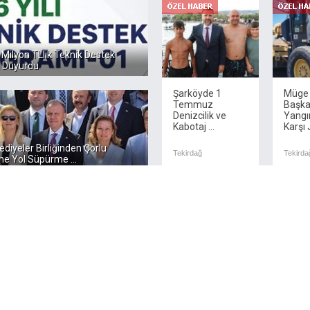
 Milyon TLlik Teknik Destek
 Duyurdu
Şarköyde 1
Müge
Temmuz
Başk
Denizcilik ve
Yangı
Kabotaj ...
Karşı J
ediyeler Birliğinden Çorlu
Tekirdağ
Tekirda
ne Yol Süpürme ...
Çorlu Kumru
Caddesi Yeni
Yüzüne