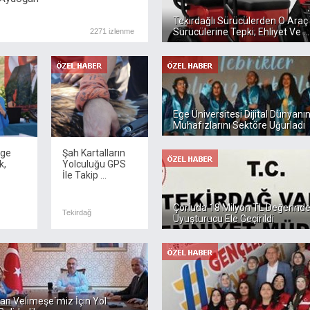
Tekirdağlı Sürücülerden O Araç
Sürücülerine Tepki; Ehliyet Ve ...
2271 izlenme
Ege Üniversitesi Dijital Dünyanı
Muhafızlarını Sektöre Uğurladı
üge
Şah Kartalların
k,
Yolculuğu GPS
İle Takip ...
Çorluda 18 Milyon TL Değerind
Tekirdağ
Uyuşturucu Ele Geçirildi
n Velimeşe`miz İçin Yol