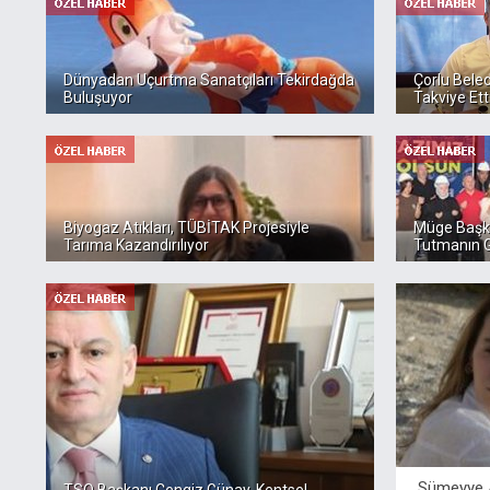
Dünyadan Uçurtma Sanatçıları Tekirdağda
Çorlu Beled
Buluşuyor
Takviye Ett
Biyogaz Atıkları, TÜBİTAK Projesiyle
Müge Başka
Tarıma Kazandırılıyor
Tutmanın Gu
Sümeyye 