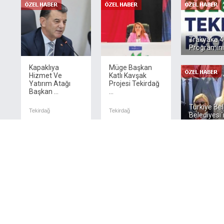
Trakyaka 4
Programını
Kapaklıya
Müge Başkan
Hizmet Ve
Katlı Kavşak
Yatırım Atağı
Projesi Tekirdağ
Başkan ...
...
Türkiye Bel
Tekirdağ
Tekirdağ
Belediyesi`
Nurten Yontar Ormanlar ve Tarım Arazileri
Geleceğimizdir
57.Alay`ın
Emaneti
Çanakkale