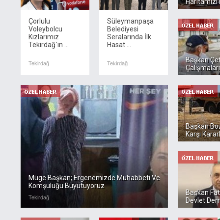
Haritamızı 
Çorlulu
Süleymanpaşa
Voleybolcu
Belediyesi
Kızlarımız
Seralarında İlk
Tekirdağ`ın ...
Hasat ...
Başkan Çeti
Tekirdağ
Tekirdağ
Çalışmaların
Başkan Bo
Karşı Karar
Müge Başkan; Ergenemizde Muhabbeti Ve
Komşuluğu Büyütüyoruz
Başkan Fa
Tekirdağ
Devlet Dem