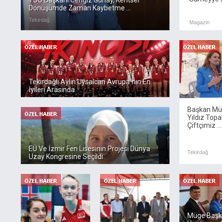
TSO Başkanı Cengiz Günay, Kentsel
Dönüşümde Zaman Kaybetme ...
Tekirdağ
Magazin
Tekirdağlı Aylin Uysalcan Avrupa`nın En
İyileri Arasında
Başkan M
Yıldız Topa
Çiftçimiz ...
EÜ Ve İzmir Fen Lisesinin Projesi Dünya
Tekirdağ
Uzay Kongresine Seçildi
Müge Başka