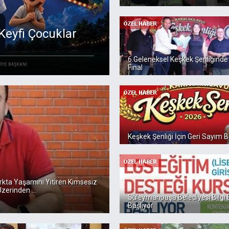
eyfi Çocuklar
6.Geleneksel Keşkek Şenliğin
Final
Keşkek Şenliği İçin Geri Sayım B
rkta Yaşamını Yitiren Kimsesiz
zerinden ...
Süleymanpaşa Belediyesi Bilgi Ev
Başlıyor