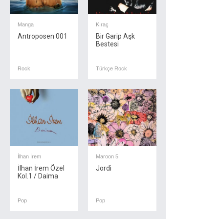
Manga
Kıraç
Antroposen 001
Bir Garip Aşk
Bestesi
Rock
Türkçe Rock
İlhan İrem
Maroon 5
İlhan İrem Özel
Jordi
Kol.1 / Daima
Pop
Pop