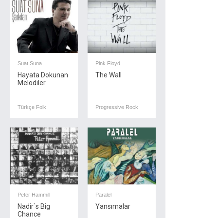
Suat Suna
Pink Floyd
Hayata Dokunan
The Wall
Melodiler
Türkçe Folk
Progressive Rock
Peter Hammill
Paralel
Nadir`s Big
Yansımalar
Chance