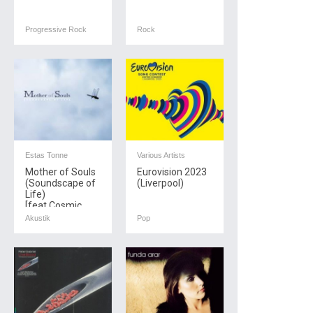
Progressive Rock
Rock
Estas Tonne
Various Artists
Mother of Souls
Eurovision 2023
(Soundscape of
(Liverpool)
Life)
[feat.Cosmic ...
Akustik
Pop