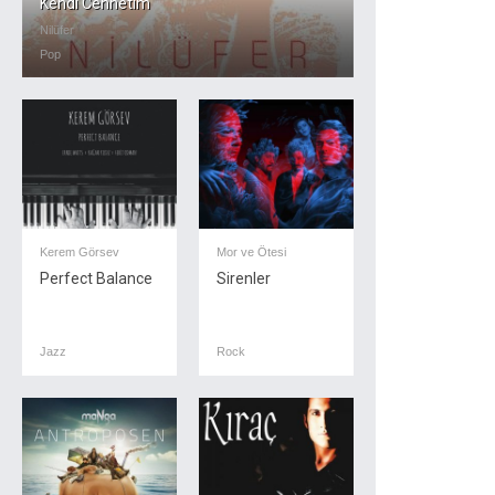
Kendi Cennetim
Nilüfer
Pop
Kerem Görsev
Mor ve Ötesi
Perfect Balance
Sirenler
Jazz
Rock