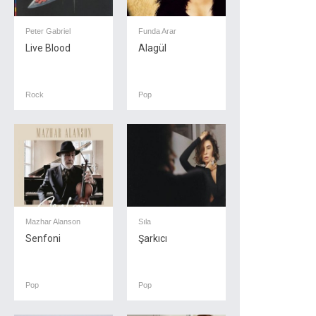
Peter Gabriel
Funda Arar
Live Blood
Alagül
Rock
Pop
Mazhar Alanson
Sıla
Senfoni
Şarkıcı
Pop
Pop