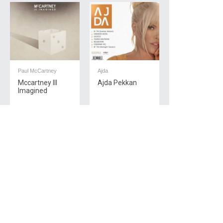
Paul McCartney
Ajda
Mccartney III
Ajda Pekkan
Imagined
Pop & Rock
Pop