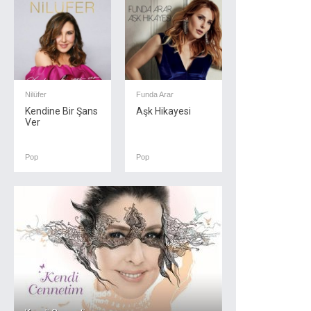
Nilüfer
Funda Arar
Kendine Bir Şans
Aşk Hikayesi
Ver
Pop
Pop