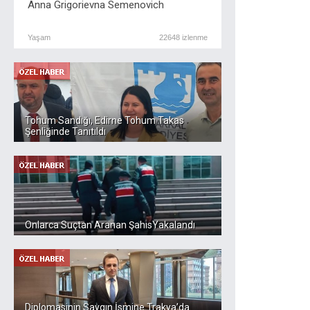
Anna Grigorievna Semenovich
Yaşam
22648 izlenme
Tohum Sandığı, Edirne Tohum Takas
Şenliğinde Tanıtıldı
Onlarca Suçtan Aranan ŞahısYakalandı
Diplomasinin Saygın İsmine Trakya’da