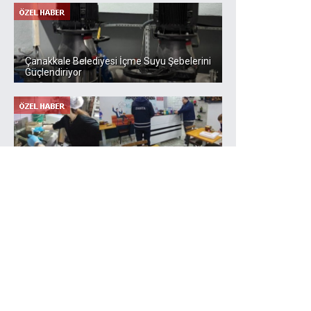
Çanakkale Belediyesi İçme Suyu Şebelerini
Güçlendiriyor
Kırklarelinde Gıda Denetimleri Hız Kazandı