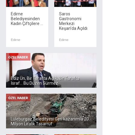
Edirne
Saros
Belediyesinden
Gastronomi
Kadın Çiftçilere ...
Merkezi
Keşan’da Açıldı
Edirne
Edirne
Ediz Ün, Bir Tarafta Açlık, Bir Tarafta
İsraf... Bu Düzen Sürmez
Lüleburgaz Beledityesi Geri kazanımla 20
Milyon Liralık Tasarruf