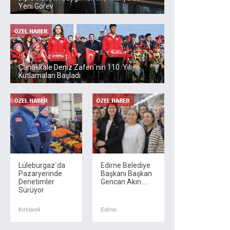
Yeni Görev
Çanakkale Deniz Zaferi`nin 110. Yılı
Kutlamaları Başladı
Lüleburgaz`da
Edirne Belediye
Pazaryerinde
Başkanı Başkan
Denetimler
Gencan Akın ...
Sürüyor
Kırklareli
Edirne