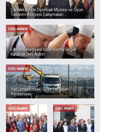
Çanakkale`de Oyuncak Müzesi ve Oyun
Tasarım Atölyesi Çalışmaları ...
Edirne Belediyesi`nden Kente Değer
Katacak Dev Adım
Yat Limanı`ndaki Seyir Terasları
Yenileniyor