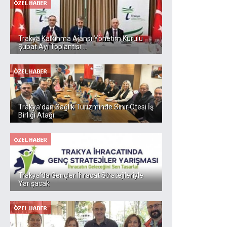
Trakya Kalkınma Ajansı Yönetim Kurulu
Şubat Ayı Toplantısı ...
Trakya’dan Sağlık Turizminde Sınır Ötesi İş
Birliği Atağı
Trakya’da Gençler İhracat Stratejileriyle
Yarışacak