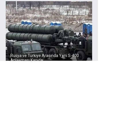
Rusya ve Türkiye Arasında Yeni S-400
Anlaşması Kapıda
Dünya Gündemi
ABD Felaketi Yaşıyor!