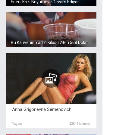
Enerji Krizi Büyümeye Devam Ediyor
Bu Kahvenin Yarım Kilosu 2 Bin 568 Dolar
Anna Grigorievna Semenovich
Yaşam
22649 izlenme