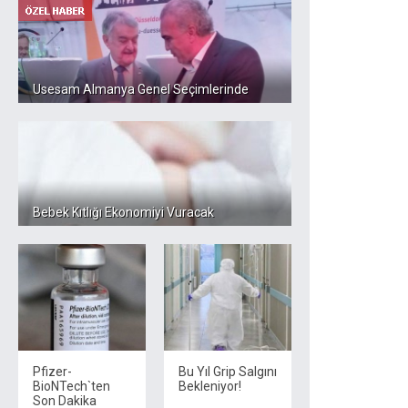
Usesam Almanya Genel Seçimlerinde
Bebek Kıtlığı Ekonomiyi Vuracak
Pfizer-
Bu Yıl Grip Salgını
BioNTech`ten
Bekleniyor!
Son Dakika