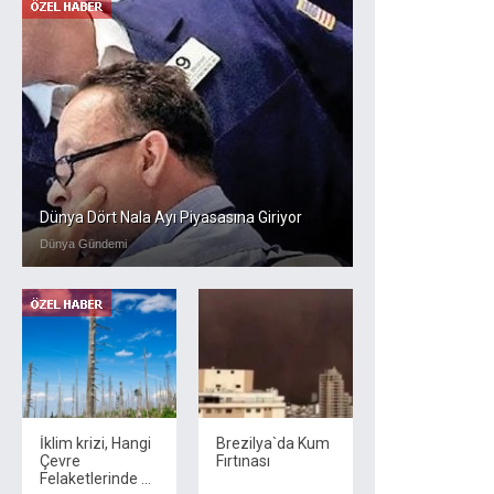
Dünya Dört Nala Ayı Piyasasına Giriyor
Dünya Gündemi
İklim krizi, Hangi
Brezilya`da Kum
Çevre
Fırtınası
Felaketlerinde ...