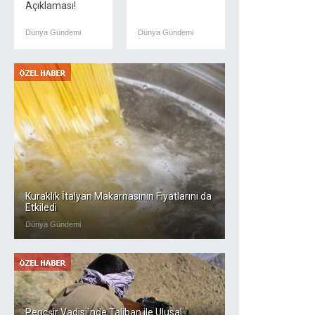
Açıklaması!
Dünya Gündemi
Dünya Gündemi
Kuraklık İtalyan Makarnasının Fiyatlarını da
Etkiledi
Dünya Gündemi
Pençşir Vadisi`nde Taliban ile Ulusal