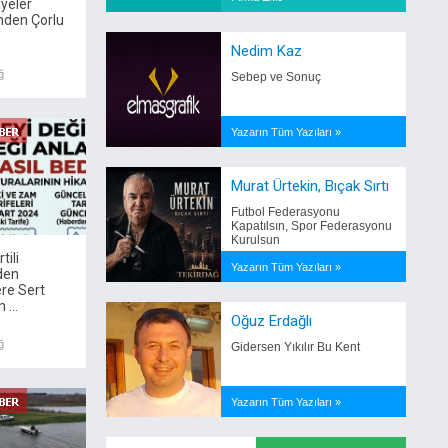
iyeler
inden Çorlu
Nedim Kaz
ğ
Sebep ve Sonuç
Yazarın Tüm Yazıları »
Murat Ürtekin, Bıçak Sırtı
Futbol Federasyonu
Kapatılsın, Spor Federasyonu
Kurulsun
tili
Yazarın Tüm Yazıları »
den
re Sert
 ...
Oğuz Erdağlı
ğ
Gidersen Yıkılır Bu Kent
Yazarın Tüm Yazıları »