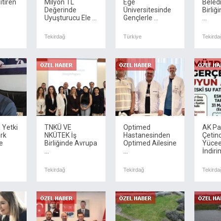
itiren
Milyon TL
Ege
Beled
Değerinde
Üniversitesinde
Birliğ
Uyuşturucu Ele ...
Gençlerle ...
...
Tekirdağ
Türkiye
Tekirda
 Yetki
TNKÜ VE
Optimed
AK Par
rk
NKÜTEK İş
Hastanesinden
Çetin
e
Birliğinde Avrupa
Optimed Ailesine
Yücee
...
...
İndirim
Tekirdağ
Tekirdağ
Tekirda