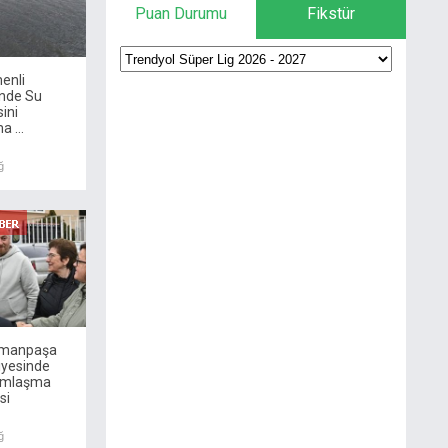
Puan Durumu
Fikstür
enli
inde Su
sini
 ...
ğ
ymanpaşa
iyesinde
amlaşma
si
ğ