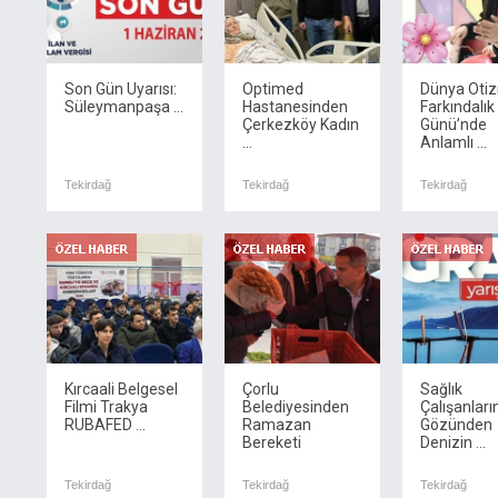
Son Gün Uyarısı:
Optimed
Dünya Oti
Süleymanpaşa ...
Hastanesinden
Farkındalık
Çerkezköy Kadın
Günü’nde
...
Anlamlı ...
Tekirdağ
Tekirdağ
Tekirdağ
Kırcaali Belgesel
Çorlu
Sağlık
Filmi Trakya
Belediyesinden
Çalışanları
RUBAFED ...
Ramazan
Gözünden
Bereketi
Denizin ...
Tekirdağ
Tekirdağ
Tekirdağ