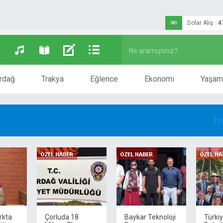
Dolar Alış
:
4
rdağ
Trakya
Eğlence
Ekonomi
Yaşam
h
rkta
Çorluda 18
Baykar Teknoloji
Türki