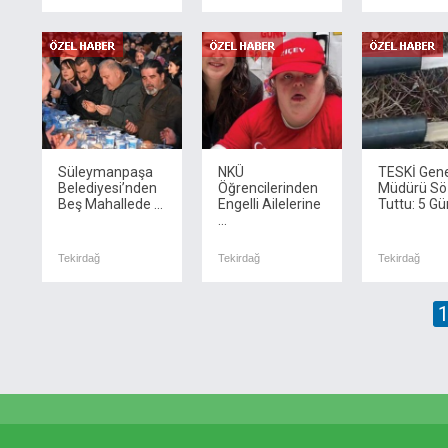
Süleymanpaşa
NKÜ
TESKİ Gene
Belediyesi’nden
Öğrencilerinden
Müdürü Sö
Beş Mahallede ...
Engelli Ailelerine
Tuttu: 5 Gün
...
Tekirdağ
Tekirdağ
Tekirdağ