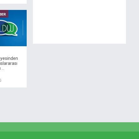
iyesinden
uslararası
...
ğ