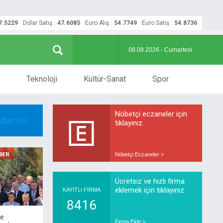
7.5229
Dolar Satış
:
47.6085
Euro Alış
:
54.7749
Euro Satış
:
54.8736
08.08.2026 - Cumartesi
Teknoloji
Kültür-Sanat
Spor
Nöbetçi eczaneler için
aberler
tıklayınız.
Nöbetçi Eczaneler >
Ücretsiz ve hızlı firma
eklemek için tıklayınız.
KAYITLI FİRMA
8416
ye
Firma Ekle >