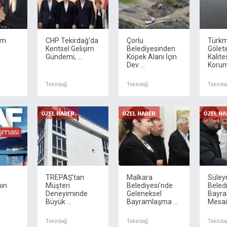
zm
CHP Tekirdağ’da
Çorlu
Türkm
Kentsel Gelişim
Belediyesinden
Gölet
Gündemi, ...
Köpek Alanı İçin
Kalite
Dev ...
Koruma
Tekirdağ
Tekirdağ
Tekirda
TREPAŞ’tan
Malkara
Süle
nın
Müşteri
Belediyesi’nde
Beled
Deneyiminde
Geleneksel
Bayr
Büyük ...
Bayramlaşma ...
Mesai
Tekirdağ
Tekirdağ
Tekirda