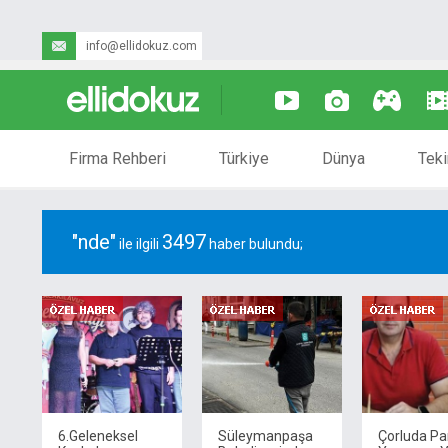
info@ellidokuz.com
Firma Rehberi
Türkiye
Dünya
Teki
"nde"
3497
ile ilgili
haber bulundu;
6.Geleneksel
Süleymanpaşa
Çorluda Pa