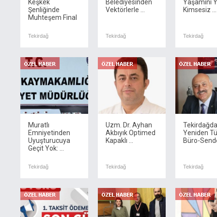
Keşkek
Belediyesinden
Yaşamını Y
Şenliğinde
Vektörlerle ...
Kimsesiz ...
Muhteşem Final
Tekirdağ
Tekirdağ
Tekirdağ
Muratlı
Uzm. Dr. Ayhan
Tekirdağda
Emniyetinden
Akbıyık Optimed
Yeniden Tü
Uyuşturucuya
Kapaklı ...
Büro-Send
Geçit Yok: ...
Tekirdağ
Tekirdağ
Tekirdağ