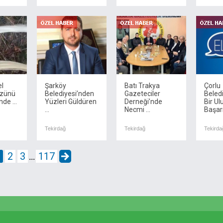
l
Şarköy
Batı Trakya
Çorlu
zünü
Belediyesi’nden
Gazeteciler
Beled
de ...
Yüzleri Güldüren
Derneği’nde
Bir Ul
...
Necmi ...
Başarı 
Tekirdağ
Tekirdağ
Tekirda
1
2
3
117
...