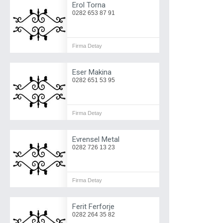
Erol Torna
0282 653 87 91
Firma Detay
Eser Makina
0282 651 53 95
Firma Detay
Evrensel Metal
0282 726 13 23
Firma Detay
Ferit Ferforje
0282 264 35 82