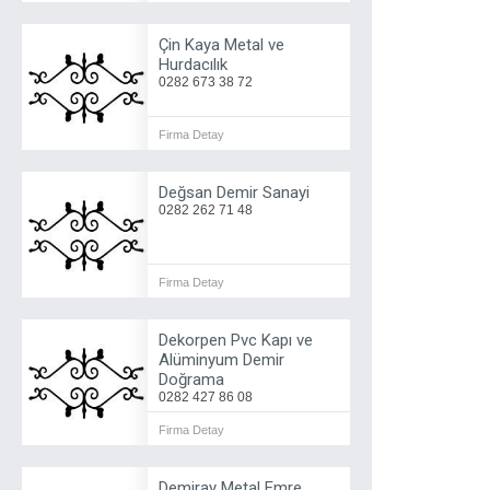
Çin Kaya Metal ve
Hurdacılık
0282 673 38 72
Firma Detay
Değsan Demir Sanayi
0282 262 71 48
Firma Detay
Dekorpen Pvc Kapı ve
Alüminyum Demir
Doğrama
0282 427 86 08
Firma Detay
Demiray Metal Emre