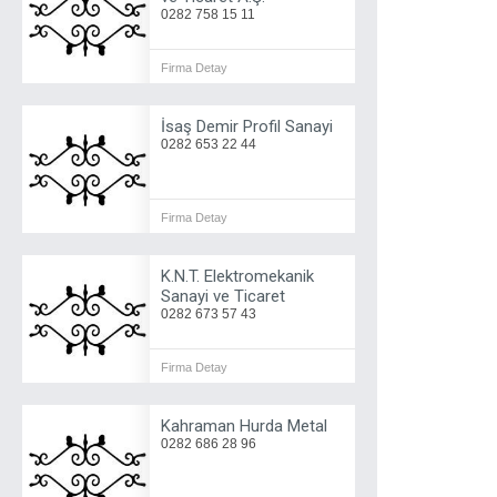
0282 758 15 11
Firma Detay
İsaş Demir Profil Sanayi
0282 653 22 44
Firma Detay
K.N.T. Elektromekanik
Sanayi ve Ticaret
0282 673 57 43
Firma Detay
Kahraman Hurda Metal
0282 686 28 96