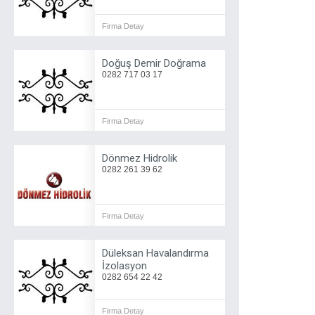
Firma Detay
Doğuş Demir Doğrama
0282 717 03 17
Firma Detay
Dönmez Hidrolik
0282 261 39 62
Firma Detay
Düleksan Havalandırma
İzolasyon
0282 654 22 42
Firma Detay