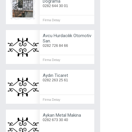
Doğrama
0282 644 30 01
Firma Detay
Avcu Hurdacılık Otomotiv
San.
0282 726 84 66
Firma Detay
Aydın Ticaret
0282 263 25 61
Firma Detay
Aykan Metal Makina
0282 673 30 40