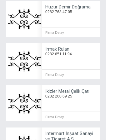
Huzur Demir Doğrama
0282 768 47 05
Firma Detay
Irmak Rulan
0282 651 11 94
Firma Detay
İkizler Metal Çelik Çatı
0282 260 69 25
Firma Detay
İntermart İnşaat Sanayi
ve Ticaret A.Ş.