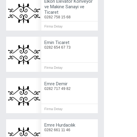
Elkon Elevatör Konveyör
ve Makine Sanayi ve
Ticaret
0282 758 15 68
Firma Detay
Emin Ticaret
0282 654 67 73
Firma Detay
Emre Demir
0282 717 49 82
Firma Detay
Emre Hurdacılık
0282 661 11 46