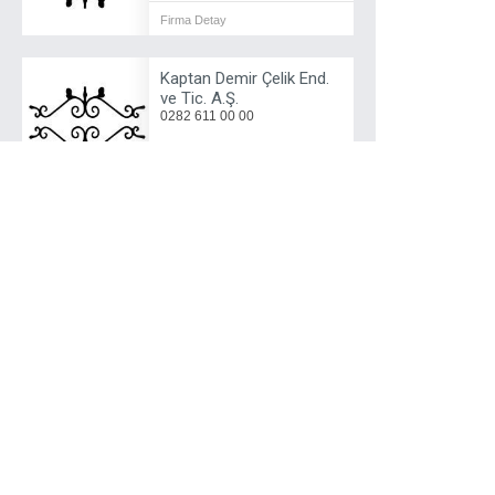
Firma Detay
Kaptan Demir Çelik End.
ve Tic. A.Ş.
0282 611 00 00
Firma Detay
Kaynakçı
0282 673 31 82
Firma Detay
Kessaç Sanayi ve Ticaret
0282 673 29 89
Firma Detay