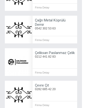
Firma Detay
Çağrı Metal Köprülü
Demir
0542 302 53 63
Firma Detay
Çeliksan Paslanmaz Çelik
0212 441 82 83
Firma Detay
Çevre Çit
0282 685 42 20
Firma Detay