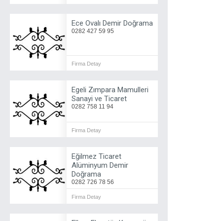
Ece Ovalı Demir Doğrama
0282 427 59 95
Firma Detay
Egeli Zımpara Mamulleri
Sanayi ve Ticaret
0282 758 11 94
Firma Detay
Eğilmez Ticaret
Alüminyum Demir
Doğrama
0282 726 78 56
Firma Detay