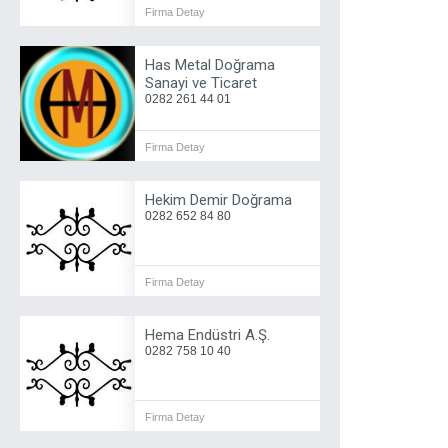
Firma Detay
Has Metal Doğrama
Sanayi ve Ticaret
0282 261 44 01
Firma Detay
Hekim Demir Doğrama
0282 652 84 80
Firma Detay
Hema Endüstri A.Ş.
0282 758 10 40
Firma Detay