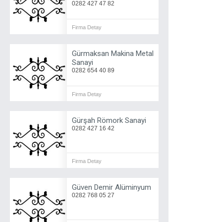
0282 427 47 82
Firma Detay
Gürmaksan Makina Metal
Sanayi
0282 654 40 89
Firma Detay
Gürşah Römork Sanayi
0282 427 16 42
Firma Detay
Güven Demir Alüminyum
0282 768 05 27