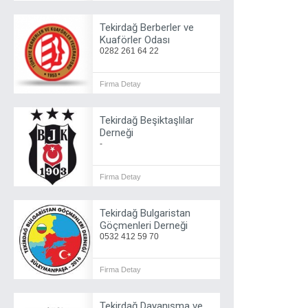
Tekirdağ Berberler ve
Kuaförler Odası
0282 261 64 22
Firma Detay
Tekirdağ Beşiktaşlılar
Derneği
-
Firma Detay
Tekirdağ Bulgaristan
Göçmenleri Derneği
0532 412 59 70
Firma Detay
Tekirdağ Dayanışma ve