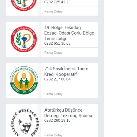
0282 725 42 23
Firma Detay
19. Bölge Tekirdağ
Eczacı Odası Çorlu Bölge
Temsilciliği
0282 651 36 63
Firma Detay
714 Sayılı İnecik Tarım
Kredi Kooperatifi
0282 217 60 04
Firma Detay
Atatürkçü Düşünce
Derneği Tekirdağ Şubesi
0282 260 19 16
Firma Detay