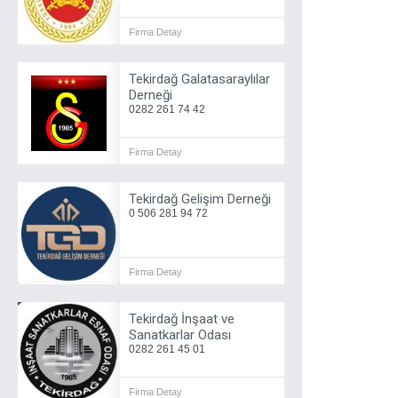
Firma Detay
Tekirdağ Galatasaraylılar
Derneği
0282 261 74 42
Firma Detay
Tekirdağ Gelişim Derneği
0 506 281 94 72
Firma Detay
Tekirdağ İnşaat ve
Sanatkarlar Odası
0282 261 45 01
Firma Detay