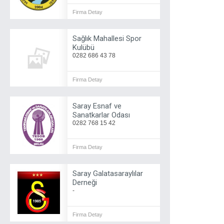
Firma Detay
Sağlık Mahallesi Spor
Kulübü
0282 686 43 78
Firma Detay
Saray Esnaf ve
Sanatkarlar Odası
0282 768 15 42
Firma Detay
Saray Galatasaraylılar
Derneği
-
Firma Detay