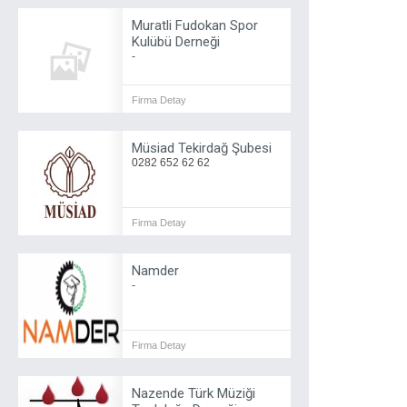
Muratli Fudokan Spor
Kulübü Derneği
-
Firma Detay
Müsiad Tekirdağ Şubesi
0282 652 62 62
Firma Detay
Namder
-
Firma Detay
Nazende Türk Müziği