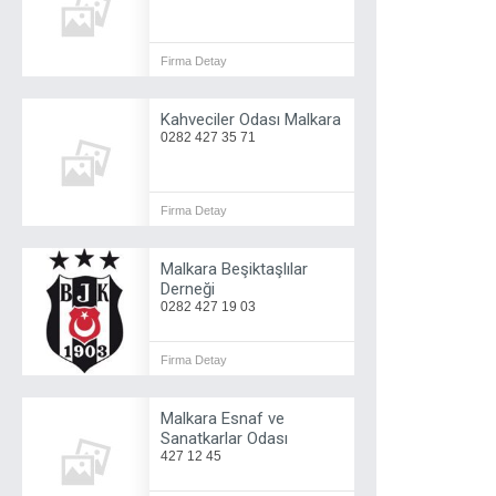
Firma Detay
Kahveciler Odası Malkara
0282 427 35 71
Firma Detay
Malkara Beşiktaşlılar
Derneği
0282 427 19 03
Firma Detay
Malkara Esnaf ve
Sanatkarlar Odası
427 12 45