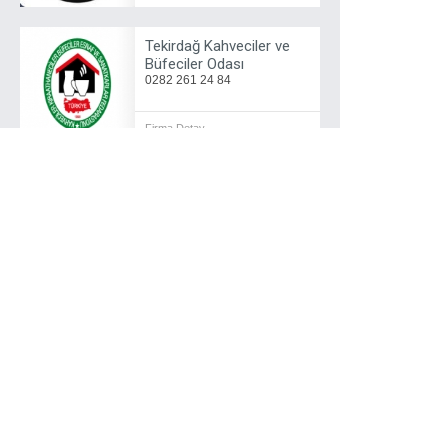
Tekirdağ Kahveciler ve
Büfeciler Odası
0282 261 24 84
Firma Detay
Tekirdağ Kantin
İşletmecileri Esnaf
Derneği
-
Firma Detay
Tekirdağ Madeni Eşya ve
Sanatkarlar Odası
0282 262 44 56
Firma Detay