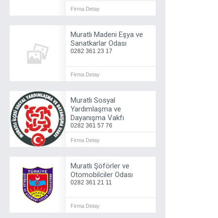
Firma Detay
Muratlı Madeni Eşya ve
Sanatkarlar Odası
0282 361 23 17
Firma Detay
Muratlı Sosyal
Yardımlaşma ve
Dayanışma Vakfı
0282 361 57 76
Firma Detay
Muratlı Şöförler ve
Otomobilciler Odası
0282 361 21 11
Firma Detay