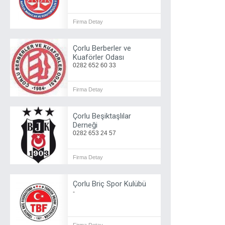
Firma Detay
Çorlu Berberler ve
Kuaförler Odası
0282 652 60 33
Firma Detay
Çorlu Beşiktaşlılar
Derneği
0282 653 24 57
Firma Detay
Çorlu Briç Spor Kulübü
-