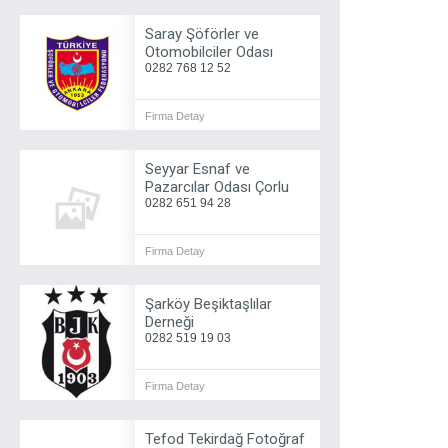
Saray Şöförler ve
Otomobilciler Odası
0282 768 12 52
Firma Detay
Seyyar Esnaf ve
Pazarcılar Odası Çorlu
0282 651 94 28
Firma Detay
Şarköy Beşiktaşlılar
Derneği
0282 519 19 03
Firma Detay
Tefod Tekirdağ Fotoğraf