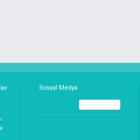
Sosyal Medya
ler
n
ji