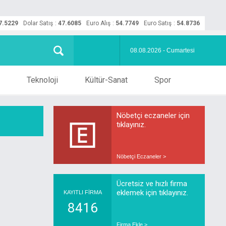
7.5229
Dolar Satış
:
47.6085
Euro Alış
:
54.7749
Euro Satış
:
54.8736
08.08.2026 - Cumartesi
Teknoloji
Kültür-Sanat
Spor
Nöbetçi eczaneler için
tıklayınız.
Nöbetçi Eczaneler >
Ücretsiz ve hızlı firma
eklemek için tıklayınız.
KAYITLI FİRMA
8416
Firma Ekle >