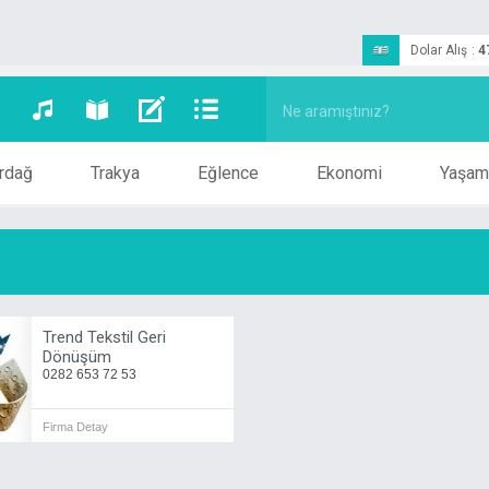
Dolar Alış
:
4
rdağ
Trakya
Eğlence
Ekonomi
Yaşam
Trend Tekstil Geri
Dönüşüm
0282 653 72 53
Firma Detay