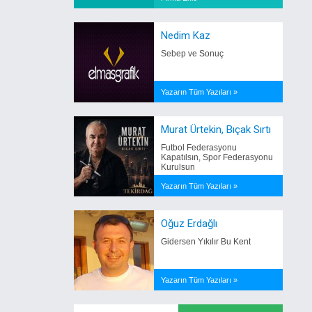
Nedim Kaz
Sebep ve Sonuç
Yazarın Tüm Yazıları »
Murat Ürtekin, Bıçak Sırtı
Futbol Federasyonu
Kapatılsın, Spor Federasyonu
Kurulsun
Yazarın Tüm Yazıları »
Oğuz Erdağlı
Gidersen Yıkılır Bu Kent
Yazarın Tüm Yazıları »