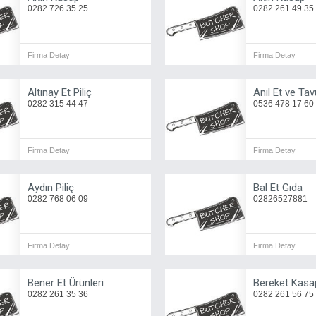
0282 726 35 25
0282 261 49 35
Firma Detay
Firma Detay
Altınay Et Piliç
Anıl Et ve Ta
0282 315 44 47
0536 478 17 60
Firma Detay
Firma Detay
Aydın Piliç
Bal Et Gıda
0282 768 06 09
02826527881
Firma Detay
Firma Detay
Bener Et Ürünleri
Bereket Kasa
0282 261 35 36
0282 261 56 75