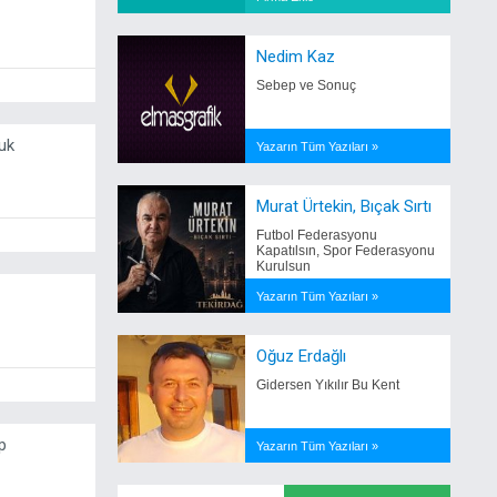
Nedim Kaz
Sebep ve Sonuç
vuk
Yazarın Tüm Yazıları »
Murat Ürtekin, Bıçak Sırtı
Futbol Federasyonu
Kapatılsın, Spor Federasyonu
Kurulsun
Yazarın Tüm Yazıları »
Oğuz Erdağlı
Gidersen Yıkılır Bu Kent
p
Yazarın Tüm Yazıları »