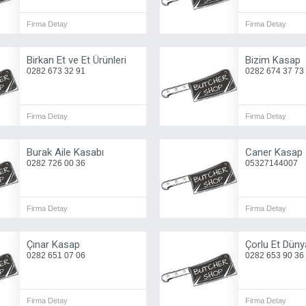
Firma Detay
Firma Detay
Birkan Et ve Et Ürünleri
Bizim Kasap
0282 673 32 91
0282 674 37 73
Firma Detay
Firma Detay
Burak Aile Kasabı
Caner Kasap
0282 726 00 36
05327144007
Firma Detay
Firma Detay
Çınar Kasap
Çorlu Et Düny
0282 651 07 06
0282 653 90 36
Firma Detay
Firma Detay