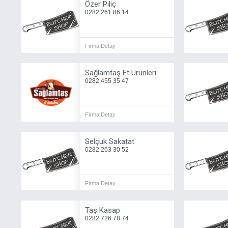
Özer Piliç
0282 261 86 14
Firma Detay
Sağlamtaş Et Ürünleri
0282 455 35 47
Firma Detay
Selçuk Sakatat
0282 263 30 52
Firma Detay
Taş Kasap
0282 726 78 74