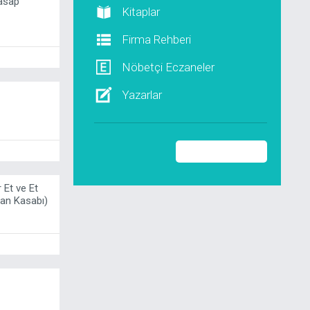
Kasap
Kitaplar
Firma Rehberi
Nöbetçi Eczaneler
Yazarlar
r Et ve Et
man Kasabı)