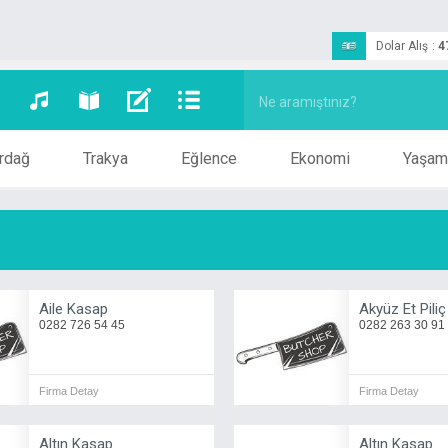
Dolar Alış
:
4
rdağ
Trakya
Eğlence
Ekonomi
Yaşam
Aile Kasap
Akyüz Et Piliç
0282 726 54 45
0282 263 30 91
Firma Detay
Firma Detay
Altın Kasap
Altın Kasap