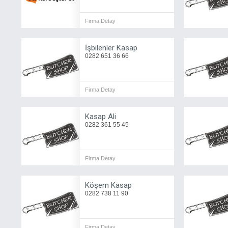
Firma Detay
İşbilenler Kasap
0282 651 36 66
Firma Detay
Kasap Ali
0282 361 55 45
Firma Detay
Köşem Kasap
0282 738 11 90
Firma Detay