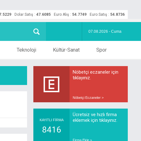
7.5229
Dolar Satış
:
47.6085
Euro Alış
:
54.7749
Euro Satış
:
54.8736
07.08.2026 - Cuma
Teknoloji
Kültür-Sanat
Spor
Nöbetçi eczaneler için
tıklayınız.
Nöbetçi Eczaneler >
Ücretsiz ve hızlı firma
eklemek için tıklayınız.
KAYITLI FİRMA
8416
Firma Ekle >