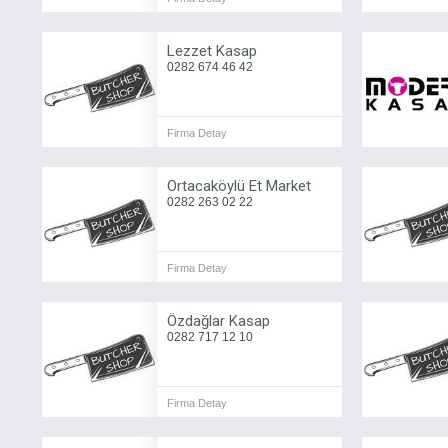
Lezzet Kasap
0282 674 46 42
Firma Detay
Ortacaköylü Et Market
0282 263 02 22
Firma Detay
Özdağlar Kasap
0282 717 12 10
Firma Detay