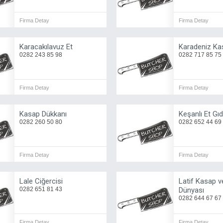
Firma Detay
Firma Detay
Karacakılavuz Et
Karadeniz Ka
0282 243 85 98
0282 717 85 75
Firma Detay
Firma Detay
Kasap Dükkanı
Keşanlı Et Gı
0282 260 50 80
0282 652 44 69
Firma Detay
Firma Detay
Lale Ciğercisi
Latif Kasap v
0282 651 81 43
Dünyası
0282 644 67 67
Firma Detay
Firma Detay