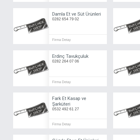
Damla Et ve Süt Ürünleri
0282 654 79 02
Firma Detay
Erdinç Tavukçuluk
0282 264 07 06
Firma Detay
Fark Et Kasap ve
Şarküteri
0532 492 61 27
Firma Detay