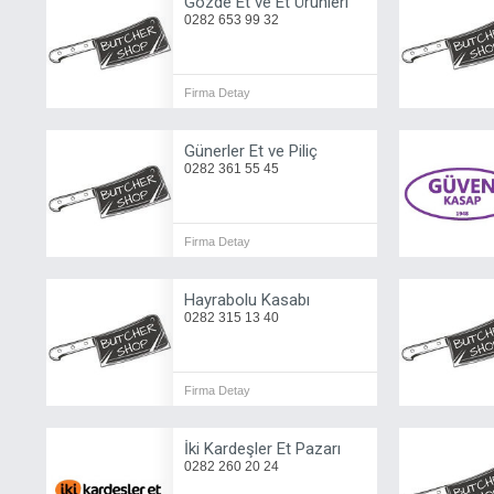
Gözde Et ve Et Ürünleri
0282 653 99 32
Firma Detay
Günerler Et ve Piliç
0282 361 55 45
Firma Detay
Hayrabolu Kasabı
0282 315 13 40
Firma Detay
İki Kardeşler Et Pazarı
0282 260 20 24