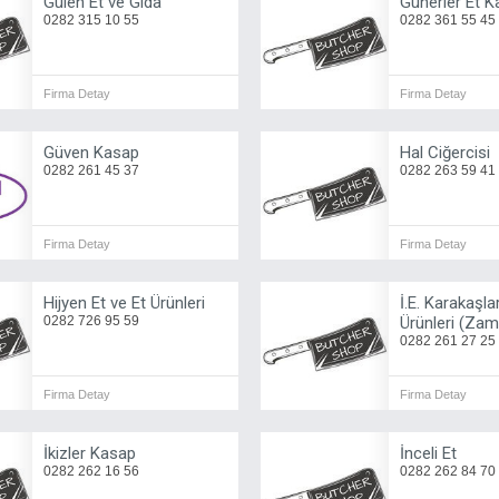
Gülen Et ve Gıda
Günerler Et 
0282 315 10 55
0282 361 55 45
Firma Detay
Firma Detay
Güven Kasap
Hal Ciğercisi
0282 261 45 37
0282 263 59 41
Firma Detay
Firma Detay
Hijyen Et ve Et Ürünleri
İ.E. Karakaşla
0282 726 95 59
Ürünleri (Za
0282 261 27 25
Firma Detay
Firma Detay
İkizler Kasap
İnceli Et
0282 262 16 56
0282 262 84 70