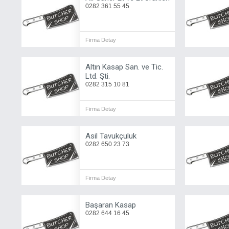
0282 361 55 45
Firma Detay
Altın Kasap San. ve Tic.
Ltd. Şti.
0282 315 10 81
Firma Detay
Asil Tavukçuluk
0282 650 23 73
Firma Detay
Başaran Kasap
0282 644 16 45