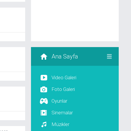
Ana Sayfa
Video Galeri
Foto Galeri
Oyunlar
Sinemalar
Müzikler