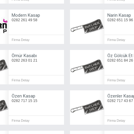
Modern Kasap
Narin Kasap
0282 261 49 58
0282 651 15 96
Firma Detay
Firma Detay
Ömür Kasabı
Öz Gölcük Et 
0282 263 01 21
0282 651 84 26
Firma Detay
Firma Detay
Özen Kasap
Özenler Kasa
0282 717 15 15
0282 717 43 67
Firma Detay
Firma Detay