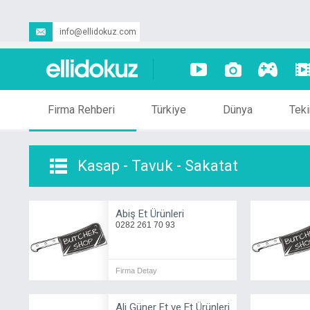
info@ellidokuz.com
Firma Rehberi
Türkiye
Dünya
Teki
Kasap - Tavuk - Sakatat
Abiş Et Ürünleri
0282 261 70 93
Firma Detay
Ali Güner Et ve Et Ürünleri