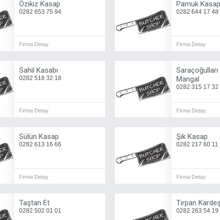
Özikiz Kasap
Pamuk Kasa
0282 653 75 94
0282 644 17 48
Firma Detay
Firma Detay
Sahil Kasabı
Saraçoğulları
0282 518 32 18
Mangal
0282 315 17 32
Firma Detay
Firma Detay
Sülün Kasap
Şık Kasap
0282 613 16 66
0282 217 60 11
Firma Detay
Firma Detay
Taştan Et
Tırpan Kardeş
0282 502 01 01
0282 263 54 19