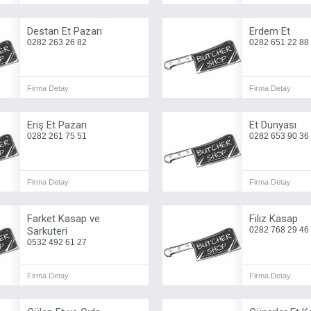
Destan Et Pazarı
Erdem Et
0282 263 26 82
0282 651 22 88
Firma Detay
Firma Detay
Eriş Et Pazarı
Et Dünyası
0282 261 75 51
0282 653 90 36
Firma Detay
Firma Detay
Farket Kasap ve
Filiz Kasap
Sarkuteri
0282 768 29 46
0532 492 61 27
Firma Detay
Firma Detay