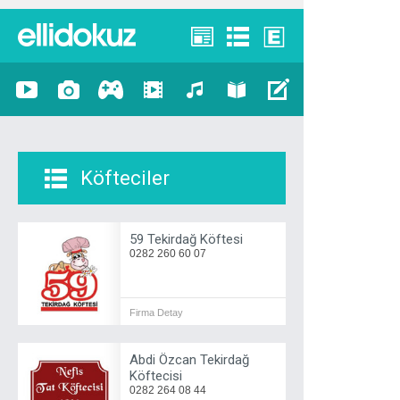
Köfteciler
59 Tekirdağ Köftesi
0282 260 60 07
Firma Detay
Abdi Özcan Tekirdağ
Köftecisi
0282 264 08 44