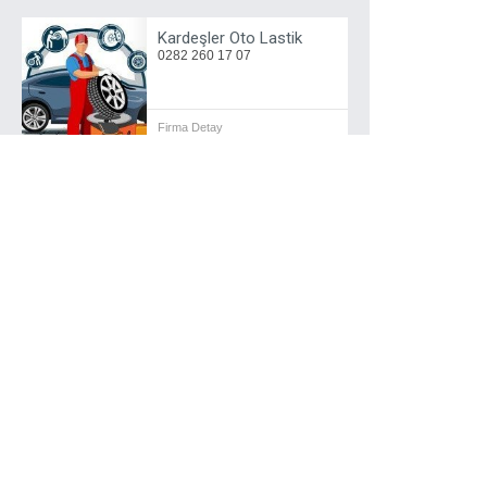
Kardeşler Oto Lastik
0282 260 17 07
Firma Detay
Lastik Sensörü
0555 777 33 90
Firma Detay
Oto Uğur Çıkmacı
0282 261 13 30
Firma Detay
Sezai Oto Lastik