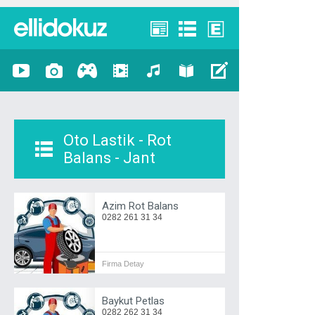
Oto Lastik - Rot
Balans - Jant
Azim Rot Balans
0282 261 31 34
Firma Detay
Baykut Petlas
0282 262 31 34