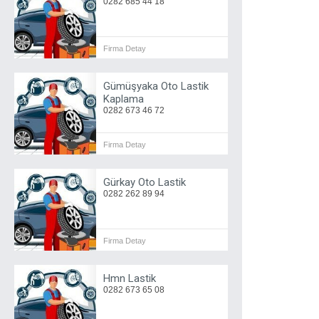
0282 685 44 18
Firma Detay
Gümüşyaka Oto Lastik
Kaplama
0282 673 46 72
Firma Detay
Gürkay Oto Lastik
0282 262 89 94
Firma Detay
Hmn Lastik
0282 673 65 08