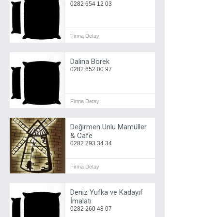
0282 654 12 03
Firma Detay
Dalina Börek
0282 652 00 97
Firma Detay
Değirmen Unlu Mamüller
& Cafe
0282 293 34 34
Firma Detay
Deniz Yufka ve Kadayıf
İmalatı
0282 260 48 07