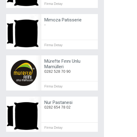
Firma Detay
Mimoza Patisserie
-
Firma Detay
Mürefte Fırını Unlu
Mamülleri
0282 528 70 90
Firma Detay
Nur Pastanesi
0282 654 78 02
Firma Detay