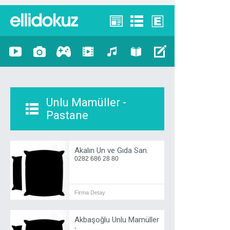
Unlu Mamüller -
Pastane
Akalın Un ve Gıda San.
0282 686 28 80
Firma Detay
Akbaşoğlu Unlu Mamüller
-