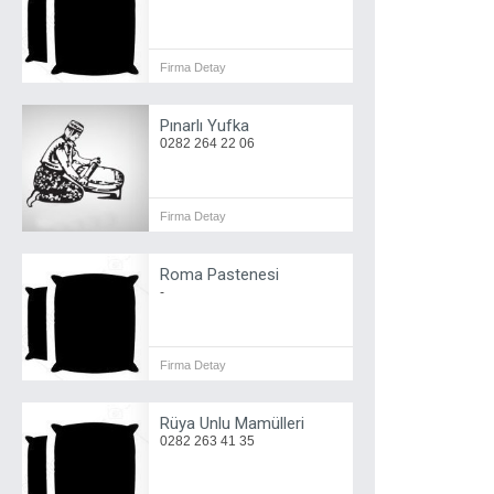
Firma Detay
Pınarlı Yufka
0282 264 22 06
Firma Detay
Roma Pastenesi
-
Firma Detay
Rüya Unlu Mamülleri
0282 263 41 35