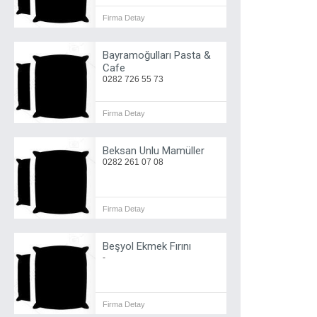
Firma Detay
Bayramoğulları Pasta &
Cafe
0282 726 55 73
Firma Detay
Beksan Unlu Mamüller
0282 261 07 08
Firma Detay
Beşyol Ekmek Fırını
-
Firma Detay