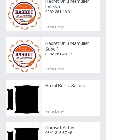
Hasret Unlu Mamüller
Fabrika
0282 261 48 31
Firma Detay
Hasret Unlu Mamüller
Şube 1
0282 261 46 17
Firma Detay
Hazal Börek Salonu
-
Firma Detay
Hürriyet Yufka
0541 315 57 48