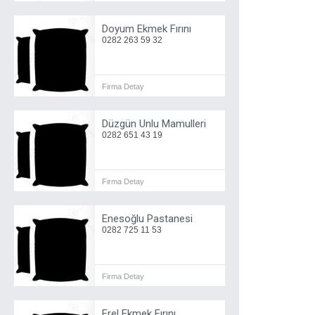
Doyum Ekmek Fırını
0282 263 59 32
Firma Detay
Düzgün Unlu Mamulleri
0282 651 43 19
Firma Detay
Enesoğlu Pastanesi
0282 725 11 53
Firma Detay
Erel Ekmek Fırını