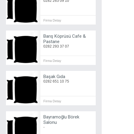
0282 263 09 10
Firma Detay
Barış Köprüsü Cafe &
Pastane
0282 293 37 07
Firma Detay
Başak Gıda
0282 651 10 75
Firma Detay
Bayramoğlu Börek
Salonu
-