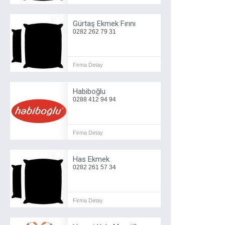
Gürtaş Ekmek Fırını
0282 262 79 31
Firma Detay
Habiboğlu
0288 412 94 94
Firma Detay
Has Ekmek
0282 261 57 34
Firma Detay