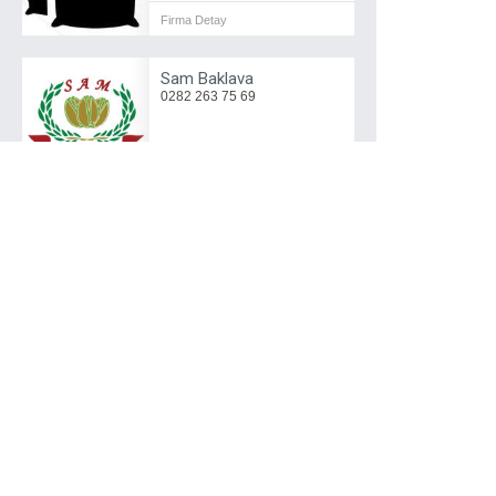
Firma Detay
Sam Baklava
0282 263 75 69
Firma Detay
Sarıyer Börekçisi
0536 897 02 75
Firma Detay
Saydanlar Gıda
0282 673 35 12
Firma Detay