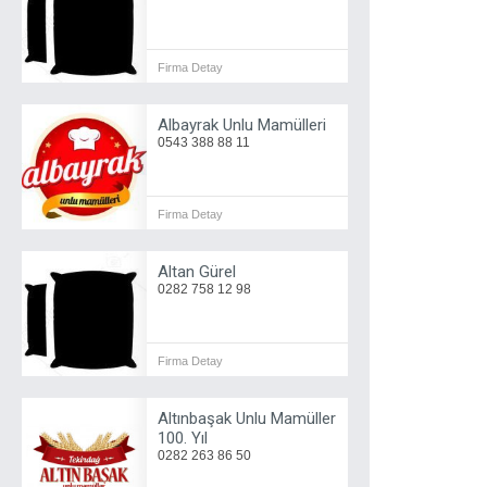
Firma Detay
Albayrak Unlu Mamülleri
0543 388 88 11
Firma Detay
Altan Gürel
0282 758 12 98
Firma Detay
Altınbaşak Unlu Mamüller
100. Yıl
0282 263 86 50