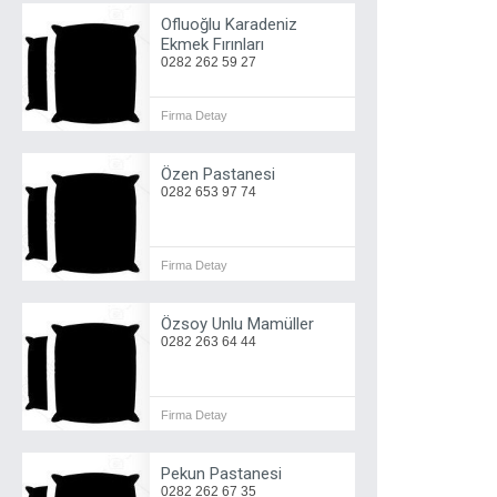
Ofluoğlu Karadeniz
Ekmek Fırınları
0282 262 59 27
Firma Detay
Özen Pastanesi
0282 653 97 74
Firma Detay
Özsoy Unlu Mamüller
0282 263 64 44
Firma Detay
Pekun Pastanesi
0282 262 67 35