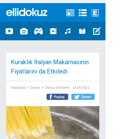
Kuraklık İtalyan Makarnasının
Fiyatlarını da Etkiledi
Anasayfa
»
Dünya
»
Dünya Gündemi
14.09.2021
Paylaş
Tweet