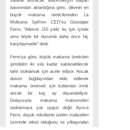
vadede artıracak. Bloomberg’in İtalyan
basınından aktardığına göre, ülkenin en
büyük makarna üreticilerinden La
Molisana SpA’nın CEO’su Giuseppe
Ferro, “Ailemiz 110 yıldır bu işin içinde
ama böyle bir durumla daha önce hiç
karşılaşmadık” dedi.
Ferro’ya göre, büyük makarna üreticileri
şimdiden iki yıla kadar saklanabilecek
tahıl stoklamak için acele ediyor. Ancak
durum buğdayından elde edilerek
makarna üretmek için kullanılan irmik
ancak bir kaç ay dayanabiliyor.
Dolayısıyla makarna malzemeleri
stoklamaya çok uygun değil. Ayrıca
Ferro, düşük rekoltenin üretim maliyetleri
üzerinde etkisi olduğunu ve yılbaşından
önce perakende fiyatlarının artmasına yol