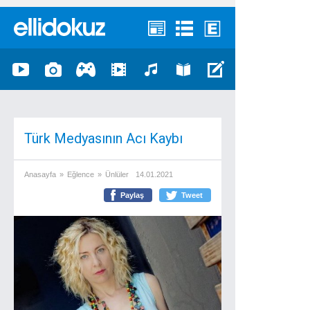
Türk Medyasının Acı Kaybı
Anasayfa
»
Eğlence
»
Ünlüler
14.01.2021
Paylaş
Tweet