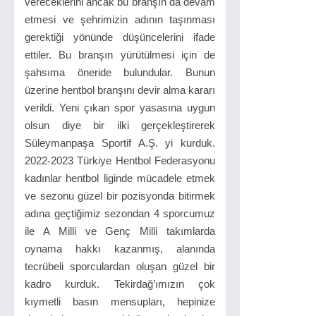
vereceklerini ancak bu branşın da devam
etmesi ve şehrimizin adının taşınması
gerektiği yönünde düşüncelerini ifade
ettiler. Bu branşın yürütülmesi için de
şahsıma öneride bulundular. Bunun
üzerine hentbol branşını devir alma kararı
verildi. Yeni çıkan spor yasasına uygun
olsun diye bir ilki gerçekleştirerek
Süleymanpaşa Sportif A.Ş. yi kurduk.
2022-2023 Türkiye Hentbol Federasyonu
kadınlar hentbol liginde mücadele etmek
ve sezonu güzel bir pozisyonda bitirmek
adına geçtiğimiz sezondan 4 sporcumuz
ile A Milli ve Genç Milli takımlarda
oynama hakkı kazanmış, alanında
tecrübeli sporculardan oluşan güzel bir
kadro kurduk. Tekirdağ’ımızın çok
kıymetli basın mensupları, hepinize