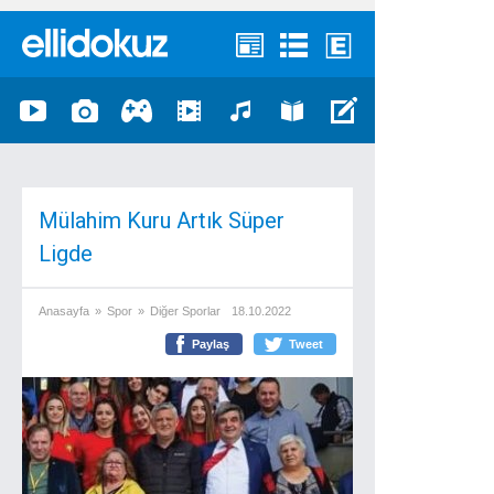
Mülahim Kuru Artık Süper
Ligde
Anasayfa
»
Spor
»
Diğer Sporlar
18.10.2022
Paylaş
Tweet