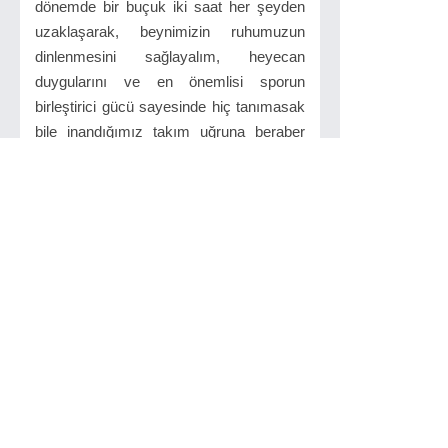
dönemde bir buçuk iki saat her şeyden
uzaklaşarak, beynimizin ruhumuzun
dinlenmesini sağlayalım, heyecan
duygularını ve en önemlisi sporun
birleştirici gücü sayesinde hiç tanımasak
bile inandığımız takım uğruna beraber
sevinip beraber üzüldüğümüz birlik
beraberlik duygularını yaşayalım
yaşatalım. Tekirdağ’ımızın adını camia
ve sporu seven vatandaşlarımıza,
sizlerin aracılığı ile planladığımız ve
adına “SİHİRLİ TOPA DOKUN” adı
altında başlatacağımız ve tüm iç saha
müsabakalarımızda herkese hentbolu
sevdirmek adına 5 tane 7 metre atışında
en çok gol atan katılımcıya hentbolun
sihirli dünyasının topunu vereceğimiz
müjdesini vermek istiyoruz.