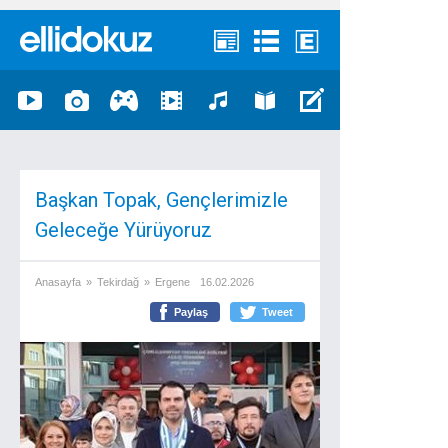
Başkan Topak, Gençlerimizle
Geleceğe Yürüyoruz
Anasayfa
»
Tekirdağ
»
Ergene
16.02.2026
Paylaş
Tweet