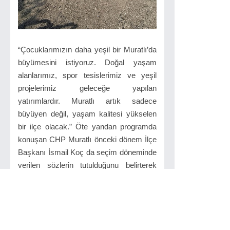
“Çocuklarımızın daha yeşil bir Muratlı’da
büyümesini istiyoruz. Doğal yaşam
alanlarımız, spor tesislerimiz ve yeşil
projelerimiz geleceğe yapılan
yatırımlardır. Muratlı artık sadece
büyüyen değil, yaşam kalitesi yükselen
bir ilçe olacak.” Öte yandan programda
konuşan CHP Muratlı önceki dönem İlçe
Başkanı İsmail Koç da seçim döneminde
verilen sözlerin tutulduğunu belirterek
dikkat çeken açıklamalarda bulundu. Koç
konuşmasında şu ifadeleri kullandı:
“Varol Başkanımla beraber yerel
seçimlerde Muratlı halkının karşısına
çıktık ve vatandaşlarımıza verdiğimiz