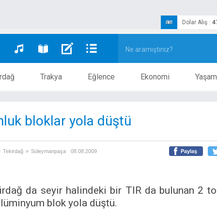
Dolar Alış
:
4
rdağ
Trakya
Eğlence
Ekonomi
Yaşam
nluk bloklar yola düştü
»
Tekirdağ
»
Süleymanpaşa
08.08.2009
Paylaş
irdağ da seyir halindeki bir TIR da bulunan 2 to
alüminyum blok yola düştü.