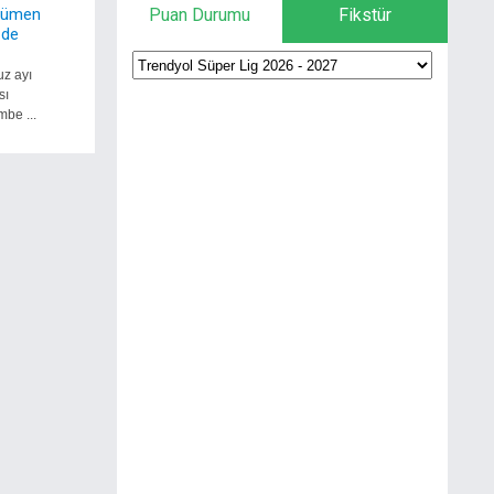
cümen
Puan Durumu
Fikstür
 de
z ayı
sı
be ...