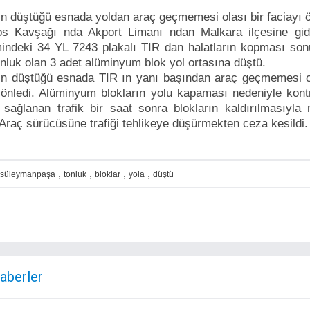
ın düştüğü esnada yoldan araç geçmemesi olası bir faciayı ö
os Kavşağı nda Akport Limanı ndan Malkara ilçesine gid
indeki 34 YL 7243 plakalı TIR dan halatların kopması son
tonluk olan 3 adet alüminyum blok yol ortasına düştü.
ın düştüğü esnada TIR ın yanı başından araç geçmemesi ol
önledi. Alüminyum blokların yolu kapaması nedeniyle kontr
 sağlanan trafik bir saat sonra blokların kaldırılmasıyla
Araç sürücüsüne trafiği tehlikeye düşürmekten ceza kesildi.
,
,
,
,
süleymanpaşa
tonluk
bloklar
yola
düştü
Haberler