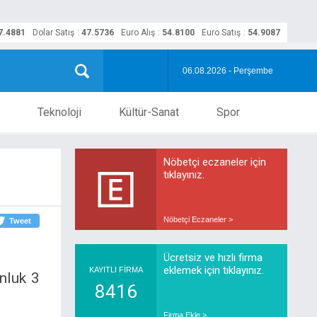
7.4881
Dolar Satış
:
47.5736
Euro Alış
:
54.8100
Euro Satış
:
54.9087
06.08.2026 - Perşembe
Teknoloji
Kültür-Sanat
Spor
Nöbetçi eczaneler için
tıklayınız.
Nöbetçi Eczaneler >
Tweet
Ücretsiz ve hızlı firma
eklemek için tıklayınız.
KAYITLI FİRMA
nluk 3
8416
Firma Ekle >