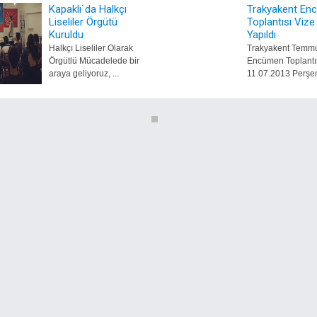
Kapaklı`da Halkçı
Trakyakent En
Liseliler Örgütü
Toplantısı Vize
Kuruldu
Yapıldı
Halkçı Liseliler Olarak
Trakyakent Temmu
Örgütlü Mücadelede bir
Encümen Toplantı
araya geliyoruz, ...
11.07.2013 Perşem