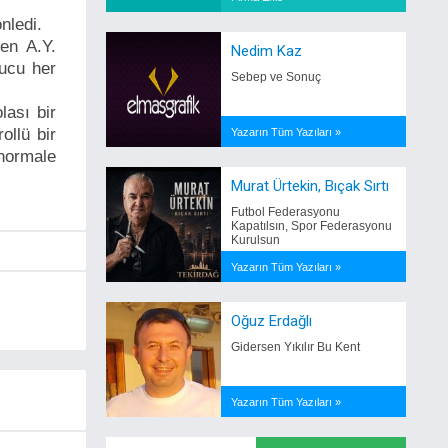
nledi.
en A.Y.
Nedim Kaz
ucu her
Sebep ve Sonuç
ası bir
ollü bir
Yazarın Tüm Yazıları »
 normale
Murat Ürtekin, Bıçak Sırtı
Futbol Federasyonu
Kapatılsın, Spor Federasyonu
Kurulsun
Yazarın Tüm Yazıları »
Oğuz Erdağlı
Gidersen Yıkılır Bu Kent
Yazarın Tüm Yazıları »