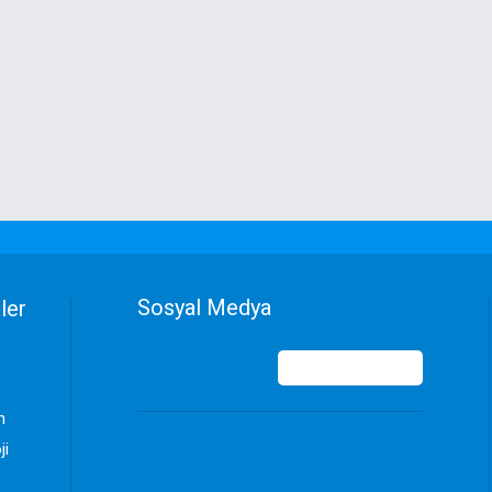
Sosyal Medya
ler
n
ji