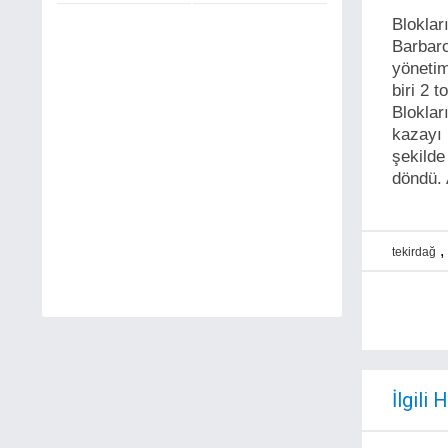
Bloklar
Barbar
yönetim
biri 2 
Bloklar
kazayı 
şekilde
döndü. 
,
tekirdağ
İlgili 