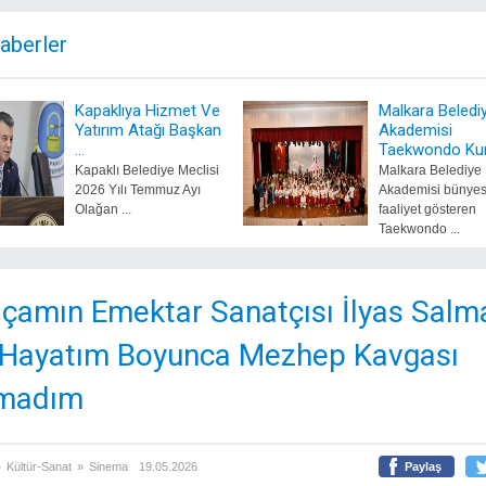
Haberler
Kapaklıya Hizmet Ve
Malkara Beledi
Yatırım Atağı Başkan
Akademisi
...
Taekwondo Kurs
Kapaklı Belediye Meclisi
Malkara Belediye
2026 Yılı Temmuz Ayı
Akademisi bünye
Olağan ...
faaliyet gösteren
Taekwondo ...
lçamın Emektar Sanatçısı İlyas Salm
 Hayatım Boyunca Mezhep Kavgası
madım
»
Kültür-Sanat
»
Sinema
19.05.2026
Paylaş