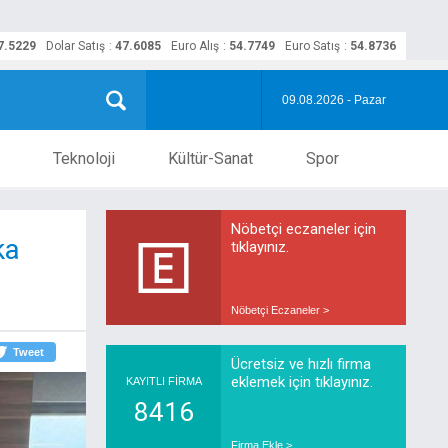
7.5229
Dolar Satış
:
47.6085
Euro Alış
:
54.7749
Euro Satış
:
54.8736
09.08.2026 - Pazar
Teknoloji
Kültür-Sanat
Spor
Nöbetçi eczaneler için
ka
tıklayınız.
Nöbetçi Eczaneler >
Tweet
Ücretsiz ve hızlı firma
eklemek için tıklayınız.
KAYITLI FİRMA
8416
Firma Ekle >