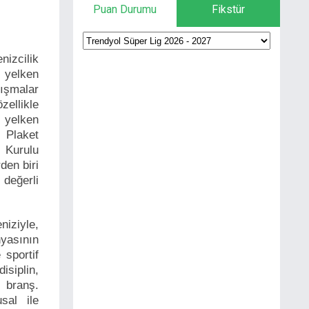
Puan Durumu
Fikstür
izcilik
e yelken
ışmalar
zellikle
 yelken
 Plaket
 Kurulu
den biri
değerli
iziyle,
nyasının
 sportif
isiplin,
 branş.
sal ile