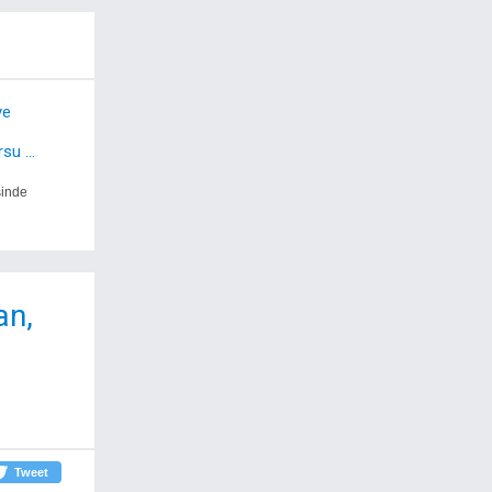
ye
u ...
sinde
an,
Tweet