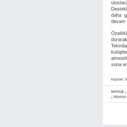
ulusla
Destekl
daha g
devam 
Özelli
durarak
Tekird
kulüple
atmosfe
sona er
Kaynak : M
,
tekirdağ
,
istiyoruz