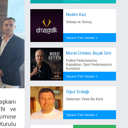
Nedim Kaz
Sebep ve Sonuç
Yazarın Tüm Yazıları »
Murat Ürtekin, Bıçak Sırtı
Futbol Federasyonu
Kapatılsın, Spor Federasyonu
Kurulsun
Yazarın Tüm Yazıları »
Oğuz Erdağlı
Gidersen Yıkılır Bu Kent
aşkanı
EN ve
şimine
Yazarın Tüm Yazıları »
Kurulu