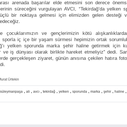
rarası arenada başarılar elde etmesini son derece önemsi
erinin süreceğini vurgulayan AVCI, “Tekirdağ’da yelken s
üçlü bir noktaya gelmesi için elimizden gelen desteği 
edeceğiz.
kle çocuklarımızın ve gençlerimizin kötü alışkanlıklard
 sporla iç içe bir yaşam sürmesi hepimizin ortak sorumlu
ağ’ı yelken sporunda marka şehir haline getirmek için ku
r ve iş dünyası olarak birlikte hareket etmeliyiz” dedi. Sa
rde gerçekleşen ziyaret, günün anısına çekilen hatıra foto
di.
urat Ürtekin
,
,
,
,
,
,
,
,
süleymanpaşa
ali
avcı
tekirdağ
yelken
sporunda
marka
şehir
haline