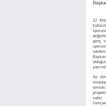
Başkan
22 May
kültürü
sporun
değerle
genç sp
sporun
takdim
Başkanı
olduğun
yatırım
Ali AV
limanla
temsilc
projele
sabır,
Gençle