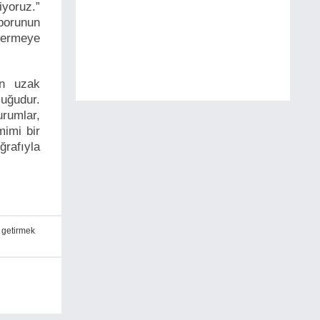
yoruz.”
porunun
vermeye
an uzak
luğudur.
rumlar,
mimi bir
ğrafıyla
,
getirmek