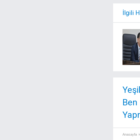
İlgili 
Yeşi
Ben
Yap
Anasayfa