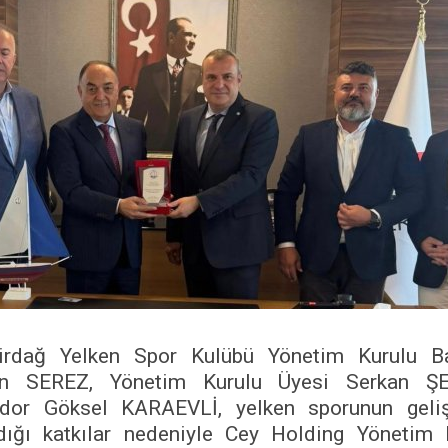
irdağ Yelken Spor Kulübü Yönetim Kurulu B
n SEREZ, Yönetim Kurulu Üyesi Serkan Ş
or Göksel KARAEVLİ, yelken sporunun geli
dığı katkılar nedeniyle Cey Holding Yönetim 