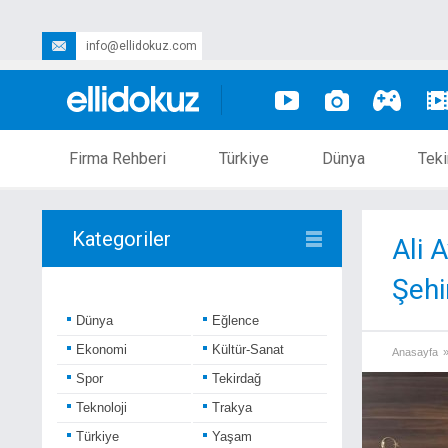
info@ellidokuz.com
Firma Rehberi
Türkiye
Dünya
Teki
Kategoriler
Ali 
Şehi
Dünya
Eğlence
Ekonomi
Kültür-Sanat
Anasayfa
Spor
Tekirdağ
Teknoloji
Trakya
Türkiye
Yaşam