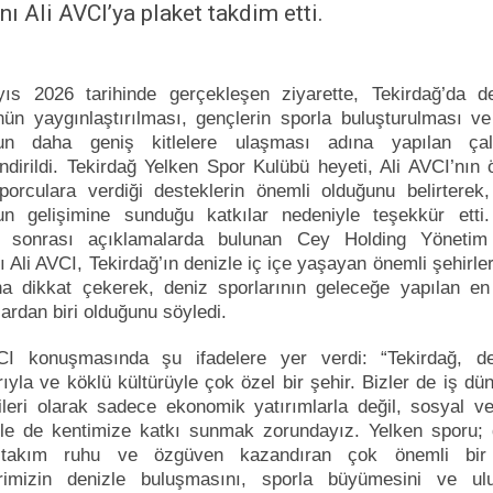
ı Ali AVCI’ya plaket takdim etti.
ıs 2026 tarihinde gerçekleşen ziyarette, Tekirdağ’da den
nün yaygınlaştırılması, gençlerin sporla buluşturulması v
un daha geniş kitlelere ulaşması adına yapılan çal
ndirildi. Tekirdağ Yelken Spor Kulübü heyeti, Ali AVCI’nın ö
orculara verdiği desteklerin önemli olduğunu belirterek,
un gelişimine sunduğu katkılar nedeniyle teşekkür etti.
i sonrası açıklamalarda bulunan Cey Holding Yönetim
 Ali AVCI, Tekirdağ’ın denizle iç içe yaşayan önemli şehirler
a dikkat çekerek, deniz sporlarının geleceğe yapılan en 
lardan biri olduğunu söyledi.
CI konuşmasında şu ifadelere yer verdi: “Tekirdağ, den
rıyla ve köklü kültürüyle çok özel bir şehir. Bizler de iş dü
ileri olarak sadece ekonomik yatırımlarla değil, sosyal ve
rle de kentimize katkı sunmak zorundayız. Yelken sporu; d
 takım ruhu ve özgüven kazandıran çok önemli bir
rimizin denizle buluşmasını, sporla büyümesini ve ulu