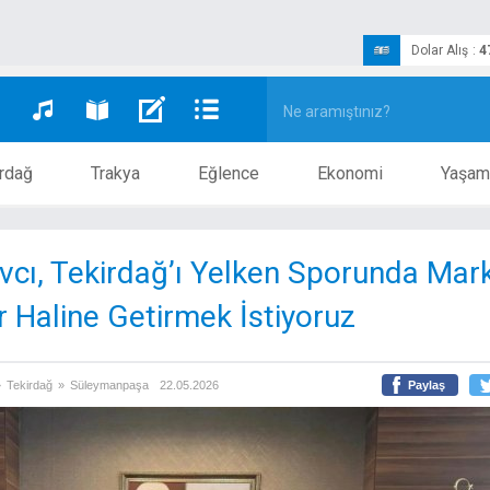
Dolar Alış
:
4
rdağ
Trakya
Eğlence
Ekonomi
Yaşam
Avcı, Tekirdağ’ı Yelken Sporunda Mar
r Haline Getirmek İstiyoruz
»
Tekirdağ
»
Süleymanpaşa
22.05.2026
Paylaş