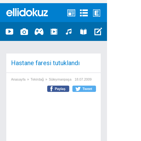
Hastane faresi tutuklandı
Anasayfa
»
Tekirdağ
»
Süleymanpaşa
18.07.2009
Paylaş
Tweet