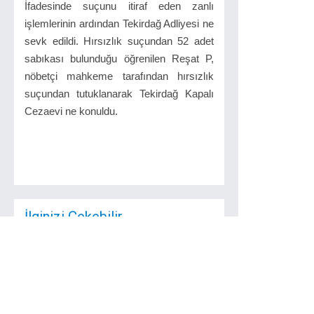
İfadesinde suçunu itiraf eden zanlı
işlemlerinin ardından Tekirdağ Adliyesi ne
sevk edildi. Hırsızlık suçundan 52 adet
sabıkası bulunduğu öğrenilen Reşat P,
nöbetçi mahkeme tarafından hırsızlık
suçundan tutuklanarak Tekirdağ Kapalı
Cezaevi ne konuldu.
İlginizi Çekebilir
Bulgaristan
Göçmeni Müdürden
Anlamlı Mesaj
Vatana Dönüşümüzün
26. Yılı Kutlu Olsun