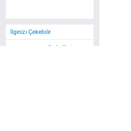
İlginizi Çekebilir
Gaziler Günü
Kapaklıda Kutlandı
19 Eylül Gaziler Günü
Kutlama Programı saat
09:30’ da ...