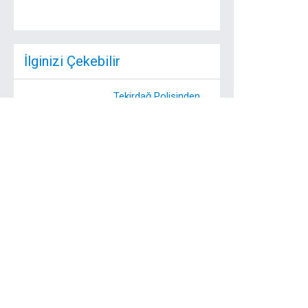
İlginizi Çekebilir
Tekirdağ Polisinden
1 Mayıs Operasyonu
Tekirdağ Emniyet
Müdürlüğü ekipleri 1
Mayıs İşçi Bayramı ...