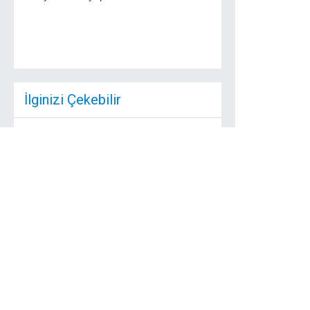
İlginizi Çekebilir
Atatürk ün Tekirdağ
Ziyareti Yarın ...
23 Ağustos Aynı
Zamanda Harf
İnkılabının Uygulanışının
84. ...