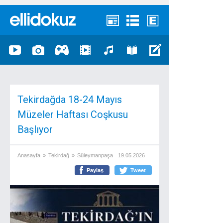
Tekirdağda 18-24 Mayıs
Müzeler Haftası Coşkusu
Başlıyor
Anasayfa
»
Tekirdağ
»
Süleymanpaşa
19.05.2026
Paylaş
Tweet