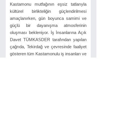
Kastamonu mutfağının eşsiz tatlarıyla
kültürel birlikteliğin güçlendirilmesi
amaçlanırken, gün boyunca samimi ve
güçlü bir dayanışma atmosferinin
oluşması bekleniyor. İş İnsanlarına Açık
Davet TÜMKASDER tarafından yapılan
çağrıda, Tekirdağ ve çevresinde faaliyet
gösteren tüm Kastamonulu iş insanları ve
esnaflar organizasyona davet edildi.
Katılım sağlamak isteyenlerin dernek
yönetimiyle iletişime geçmeleri istendi.
İletişim: 0541 818 92 93
Tekirdağ TÜMKASDER Başkanı Rasim
GÜRSOY