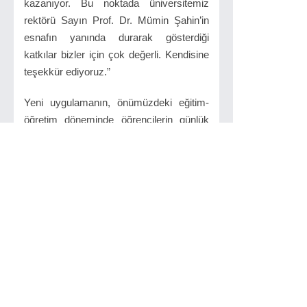
kazanıyor. Bu noktada üniversitemiz
rektörü Sayın Prof. Dr. Mümin Şahin’in
esnafın yanında durarak gösterdiği
katkılar bizler için çok değerli. Kendisine
teşekkür ediyoruz.”
Yeni uygulamanın, önümüzdeki eğitim-
öğretim döneminde öğrencilerin günlük
hayatını kolaylaştırması ve Tekirdağ’da
esnaf-öğrenci dayanışmasını
güçlendirmesi bekleniyor.
Kaynak : Murat Ürtekin
İlginizi Çekebilir