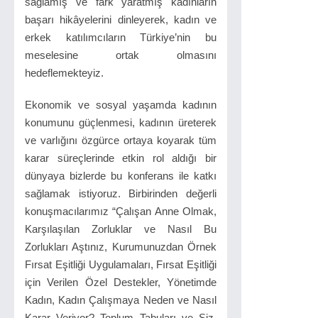
sağlamış ve fark yaratmış kadınların
başarı hikâyelerini dinleyerek, kadın ve
erkek katılımcıların Türkiye’nin bu
meselesine ortak olmasını
hedeflemekteyiz.
Ekonomik ve sosyal yaşamda kadının
konumunu güçlenmesi, kadının üreterek
ve varlığını özgürce ortaya koyarak tüm
karar süreçlerinde etkin rol aldığı bir
dünyaya bizlerde bu konferans ile katkı
sağlamak istiyoruz. Birbirinden değerli
konuşmacılarımız “Çalışan Anne Olmak,
Karşılaşılan Zorluklar ve Nasıl Bu
Zorlukları Aştınız, Kurumunuzdan Örnek
Fırsat Eşitliği Uygulamaları, Fırsat Eşitliği
için Verilen Özel Destekler, Yönetimde
Kadın, Kadın Çalışmaya Neden ve Nasıl
Karar Veriyor? Toplum Tabuları ve Siz,