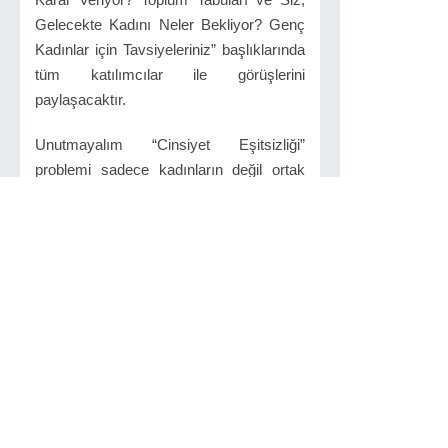
Gelecekte Kadını Neler Bekliyor? Genç
Kadınlar için Tavsiyeleriniz” başlıklarında
tüm katılımcılar ile görüşlerini
paylaşacaktır.
Unutmayalım “Cinsiyet Eşitsizliği”
problemi sadece kadınların değil ortak
problemimizdir. (aynı zamanda bir “Erkek
Meselesi” dir.) Konferansımıza bu
nedenle herkesin katılımını bekliyoruz.
“ Kadın İş Başında” temalı konferansımız
29 Kasım Perşembe günü saat 13:00-
17:00 saatleri arasında Çorlu Hilton
Garden Inn Hotel’ de ücretiz olarak
gerçekleşecektir " Denilmektedir.
Kaynak : Murat Ürtekin