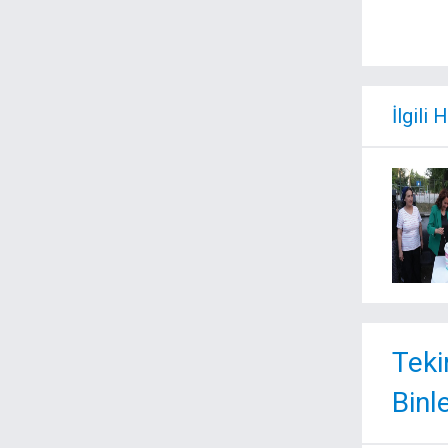
İlgili 
Teki
Binl