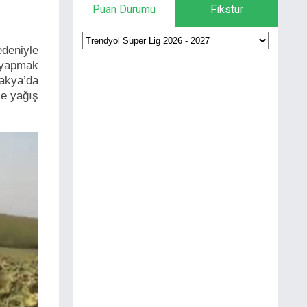
Puan Durumu
Fikstür
deniyle
 yapmak
rakya’da
ce yağış