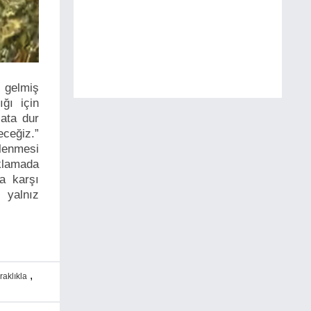
e gelmiş
ğı için
ata dur
eceğiz.”
klenmesi
ıklamada
ğa karşı
 yalnız
,
raklıkla