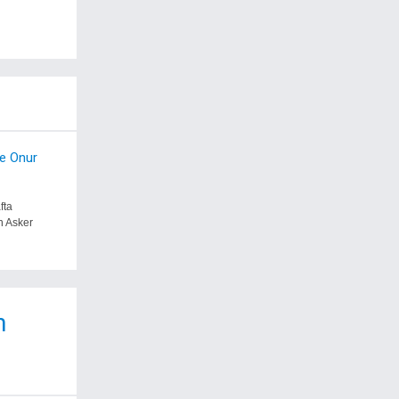
le Onur
fta
n Asker
n