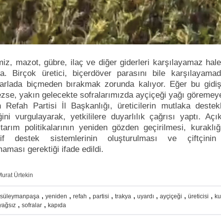
miz, mazot, gübre, ilaç ve diğer giderleri karşılayamaz hal
. Birçok üretici, biçerdöver parasını bile karşılayamadı
tarlada biçmeden bırakmak zorunda kalıyor. Eğer bu gidiş
zse, yakın gelecekte sofralarımızda ayçiçeği yağı göremey
 Refah Partisi İl Başkanlığı, üreticilerin mutlaka deste
ğini vurgulayarak, yetkililere duyarlılık çağrısı yaptı. Aç
tarım politikalarının yeniden gözden geçirilmesi, kuraklı
atif destek sistemlerinin oluşturulması ve çiftçinin
maması gerektiği ifade edildi.
urat Ürtekin
,
,
,
,
,
,
,
,
süleymanpaşa
yeniden
refah
partisi
trakya
uyardı
ayçiçeği
üreticisi
ku
,
,
yağsız
sofralar
kapıda