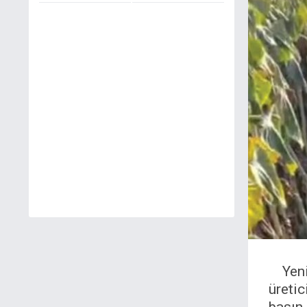
Yen
üretic