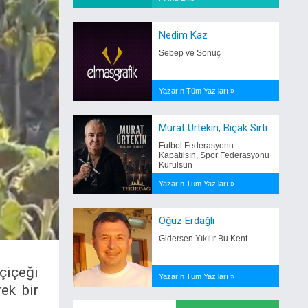
Nedim Kaz
Sebep ve Sonuç
Yazarın Tüm Yazıları »
Murat Ürtekin, Bıçak Sırtı
Futbol Federasyonu
Kapatılsın, Spor Federasyonu
Kurulsun
Yazarın Tüm Yazıları »
Oğuz Erdağlı
Gidersen Yıkılır Bu Kent
çiçeği
Yazarın Tüm Yazıları »
ek bir