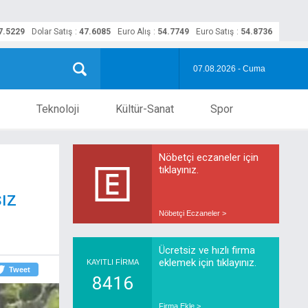
7.5229
Dolar Satış
:
47.6085
Euro Alış
:
54.7749
Euro Satış
:
54.8736
07.08.2026 - Cuma
Teknoloji
Kültür-Sanat
Spor
Nöbetçi eczaneler için
tıklayınız.
sız
Nöbetçi Eczaneler >
Ücretsiz ve hızlı firma
eklemek için tıklayınız.
KAYITLI FİRMA
Tweet
8416
Firma Ekle >