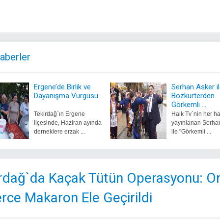
Haberler
Ergene’de Birlik ve
Serhan Asker i
Dayanışma Vurgusu
Bozkurterden
Görkemli ...
Tekirdağ`ın Ergene
Halk Tv`nin her ha
ilçesinde, Haziran ayında
yayınlanan Serha
derneklere erzak ...
ile "Görkemli ...
rdağ`da Kaçak Tütün Operasyonu: O
erce Makaron Ele Geçirildi