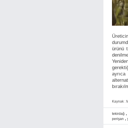
Üretici
durumda
ürünü 
denilme
Yeniden
gerekti
ayrıca 
altern
bırakıl
Kaynak : M
,
tekirdağ
,
perişan