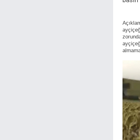
basın 
Açıkla
ayçiçe
zorunda
ayçiçeğ
almamas