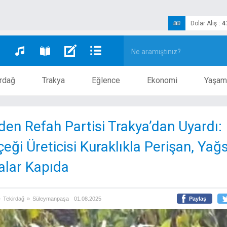
Dolar Alış
:
4
rdağ
Trakya
Eğlence
Ekonomi
Yaşam
den Refah Partisi Trakya’dan Uyardı:
çeği Üreticisi Kuraklıkla Perişan, Yağ
alar Kapıda
»
Tekirdağ
»
Süleymanpaşa
01.08.2025
Paylaş