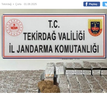
»
Tekirdağ
»
Çorlu
01.08.2025
Paylaş