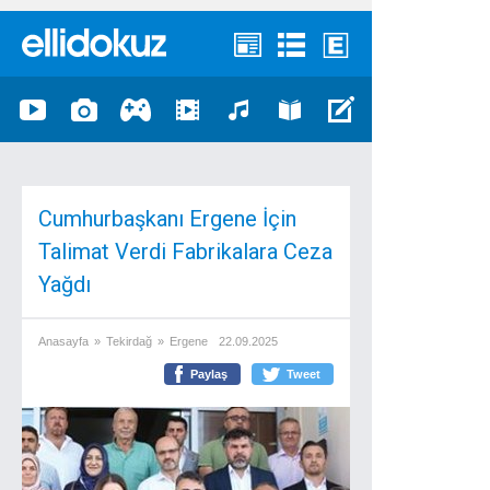
Cumhurbaşkanı Ergene İçin
Talimat Verdi Fabrikalara Ceza
Yağdı
Anasayfa
»
Tekirdağ
»
Ergene
22.09.2025
Paylaş
Tweet