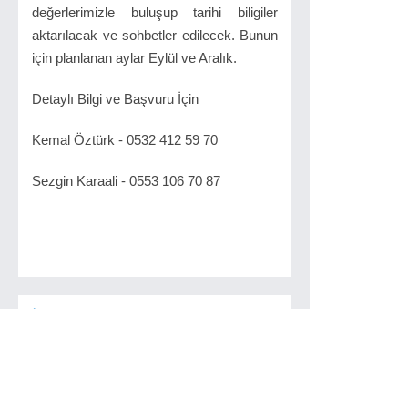
değerlerimizle buluşup tarihi biligiler
aktarılacak ve sohbetler edilecek. Bunun
için planlanan aylar Eylül ve Aralık.
Detaylı Bilgi ve Başvuru İçin
Kemal Öztürk - 0532 412 59 70
Sezgin Karaali - 0553 106 70 87
İlginizi Çekebilir
Ali Yerlikaya’dan
Üzücü Veda