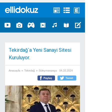
Tekirdağ`a Yeni Sanayi Sitesi
Kuruluyor.
Anasayfa
»
Tekirdağ
»
Süleymanpaşa
04.10.2024
Paylaş
Tweet