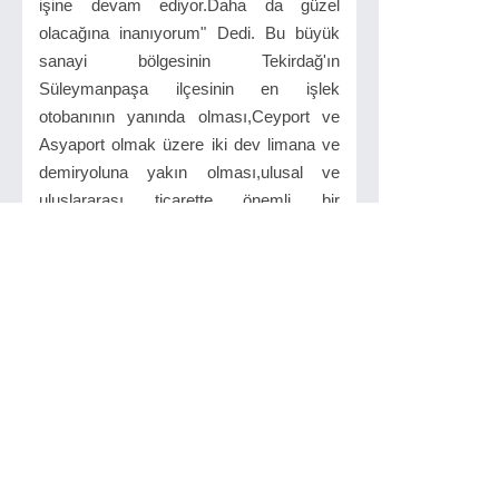
işine devam ediyor.Daha da güzel
olacağına inanıyorum" Dedi. Bu büyük
sanayi bölgesinin Tekirdağ'ın
Süleymanpaşa ilçesinin en işlek
otobanının yanında olması,Ceyport ve
Asyaport olmak üzere iki dev limana ve
demiryoluna yakın olması,ulusal ve
uluslararası ticarette önemli bir
havaalanına sahip olması sebebiyle,
sanayi alanında önemli bir ticaret merkezi
olması planlanıyor.
Kaynak : Murat Ürtekin
İlginizi Çekebilir