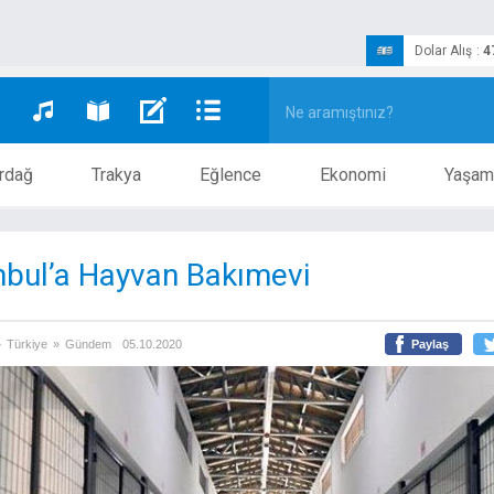
Dolar Alış
:
4
rdağ
Trakya
Eğlence
Ekonomi
Yaşam
nbul’a Hayvan Bakımevi
»
Türkiye
»
Gündem
05.10.2020
Paylaş