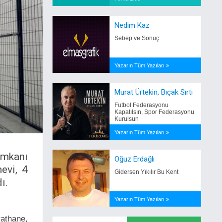
Nedim Kaz
Sebep ve Sonuç
Yazarın Tüm Yazıları »
Murat Ürtekin, Bıçak Sırtı
Futbol Federasyonu
Kapatılsın, Spor Federasyonu
Kurulsun
Yazarın Tüm Yazıları »
imkanı
Oğuz Erdağlı
evi, 4
Gidersen Yıkılır Bu Kent
ı.
Yazarın Tüm Yazıları »
yathane,