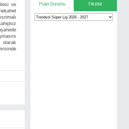
Puan Durumu
Fikstür
itesi ve
 nekahet
ısıtmalı
sahipsiz
üşahede
uşmasını
 olarak
erisinde