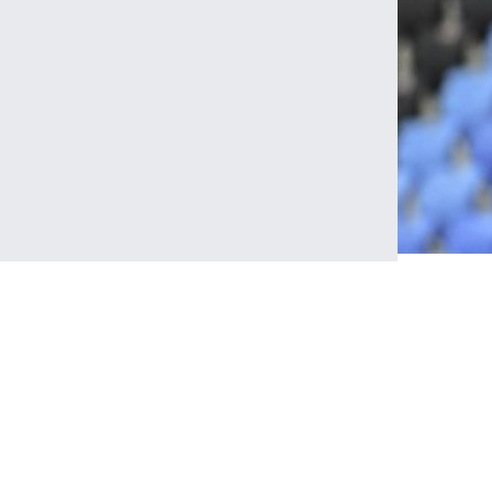
Tra
yapan
açıkla
1,98 bo
bilgiler