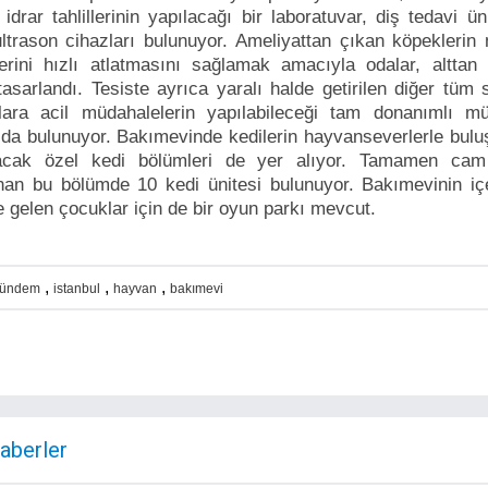
idrar tahlillerinin yapılacağı bir laboratuvar, diş tedavi ün
ultrason cihazları bulunuyor. Ameliyattan çıkan köpeklerin
rini hızlı atlatmasını sağlamak amacıyla odalar, alttan 
tasarlandı. Tesiste ayrıca yaralı halde getirilen diğer tüm 
lara acil müdahalelerin yapılabileceği tam donanımlı m
 da bulunuyor. Bakımevinde kedilerin hayvanseverlerle bul
acak özel kedi bölümleri de yer alıyor. Tamamen cam
nan bu bölümde 10 kedi ünitesi bulunuyor. Bakımevinin iç
e gelen çocuklar için de bir oyun parkı mevcut.
,
,
,
ündem
istanbul
hayvan
bakımevi
Haberler