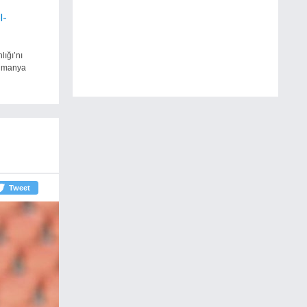
l-
ığı’nı
Almanya
Tweet