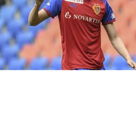
nsfer sezonu tamamlanmadan önce son hamle
 Fenerbahçe, kadrosuna Kemal Ademi`yi kat
dı.
yundaki genç futbolcunun kariyeri ve oynadığı takımlar ha
i sizler için derledik...