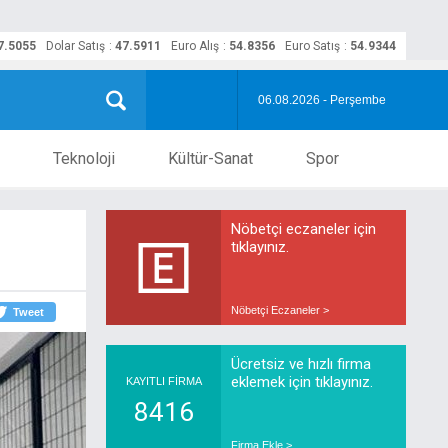
7.5055
Dolar Satış
:
47.5911
Euro Alış
:
54.8356
Euro Satış
:
54.9344
06.08.2026 - Perşembe
Teknoloji
Kültür-Sanat
Spor
Nöbetçi eczaneler için
tıklayınız.
Nöbetçi Eczaneler >
Tweet
Ücretsiz ve hızlı firma
eklemek için tıklayınız.
KAYITLI FİRMA
8416
Firma Ekle >