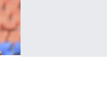
lerini
tığını
kkındaki