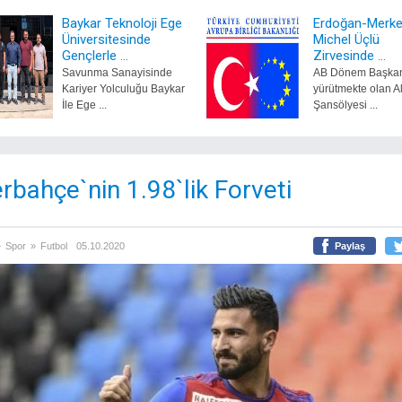
Baykar Teknoloji Ege
Erdoğan-Merke
Üniversitesinde
Michel Üçlü
Gençlerle ...
Zirvesinde ...
Savunma Sanayisinde
AB Dönem Başkanl
Kariyer Yolculuğu Baykar
yürütmekte olan 
İle Ege ...
Şansölyesi ...
rbahçe`nin 1.98`lik Forveti
»
Spor
»
Futbol
05.10.2020
Paylaş