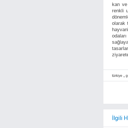
kan ve 
renkli 
dönemle
olarak 
hayvan
odaları
sağlay
tasarla
ziyaret
,
türkiye
g
İlgili 