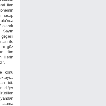
mi İlan
dönemin
un hesap
rulu’nca
 olarak
e Sayın
geçerli
ması ile
rını göz
nın tüm
 illerin
ir.
le konu
kteyiz.
an idi.
r diğer
rütülen
 yandan
l atama