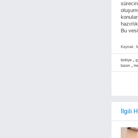
süreci
oluşumu
konular
hazırlı
Bu vesi
Kaynak : M
,
türkiye
g
,
basın
me
İlgili 