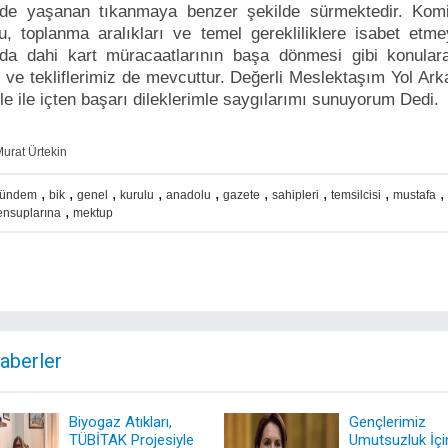
nde yaşanan tıkanmaya benzer şekilde sürmektedir. Kom
, toplanma aralıkları ve temel gerekliliklere isabet etme
da dahi kart müracaatlarının başa dönmesi gibi konulara 
k ve tekliflerimiz de mevcuttur. Değerli Meslektaşım Yol Ar
le ile içten başarı dileklerimle saygılarımı sunuyorum Dedi.
urat Ürtekin
,
,
,
,
,
,
,
,
,
ündem
bik
genel
kurulu
anadolu
gazete
sahipleri
temsilcisi
mustafa
,
nsuplarına
mektup
Haberler
Biyogaz Atıkları,
Gençlerimiz
TÜBİTAK Projesiyle
Umutsuzluk İçi