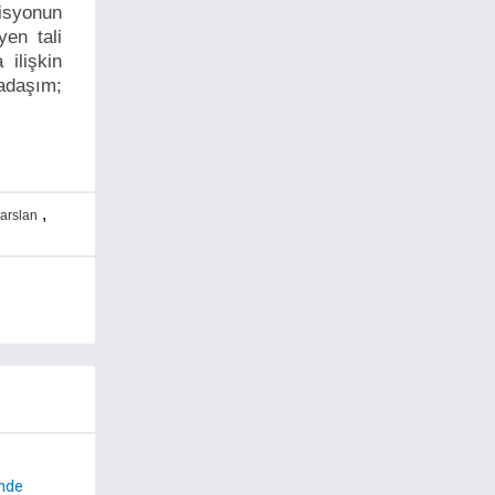
isyonun
yen tali
ilişkin
kadaşım;
,
arslan
nde