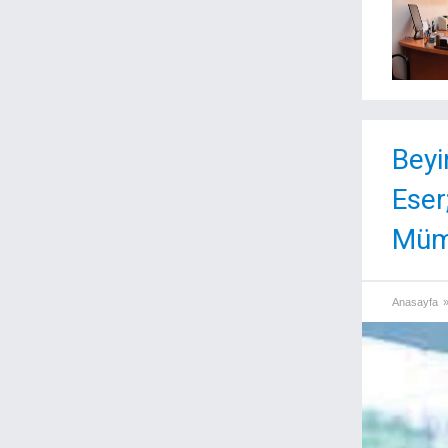
Beyi
Eser
Müm
Anasayfa