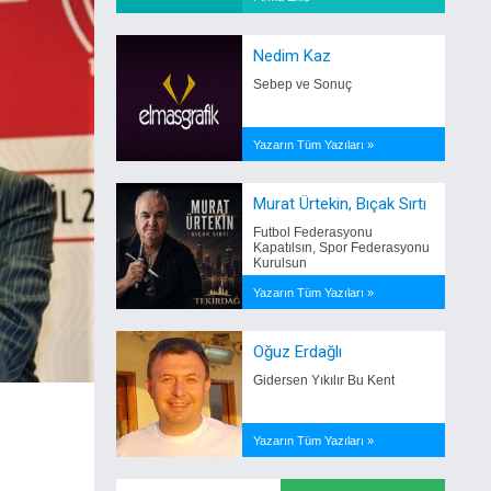
Nedim Kaz
Sebep ve Sonuç
Yazarın Tüm Yazıları »
Murat Ürtekin, Bıçak Sırtı
Futbol Federasyonu
Kapatılsın, Spor Federasyonu
Kurulsun
Yazarın Tüm Yazıları »
Oğuz Erdağlı
Gidersen Yıkılır Bu Kent
Yazarın Tüm Yazıları »