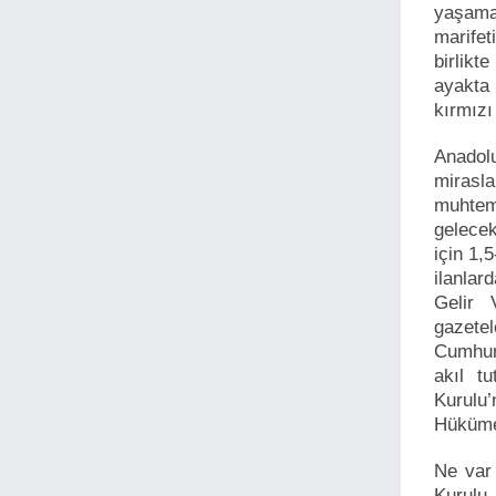
yaşamas
marifet
birlikt
ayakta 
kırmızı
Anadolu
mirasla
muhtem
gelecek
için 1,
ilanlar
Gelir 
gazetel
Cumhurb
akıl t
Kurulu’
Hüküme
Ne var
Kurulu 