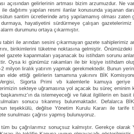
ı açısından gelirlerinin artması bizim arzumuzdur. Ne va
i ile dağıtımı yapılan resmi ilanlar konusunda yaşanan dar
e sütun santim ücretlerinde artış yapılamamış olması zaten 
durmaya, hayatiyetini sürdürmeye çalışan gazetelerimiz i
 alarm durumunu ortaya çıkarmıştır.
 tabiri ile arından sesini çıkarmayan gazete sahiplerimiz 
rını, birikimlerini tüketme noktasına gelmiştir. Önümüzdeki
el gazete kapanmaları yaşanacak bu istihdam sorunu anla
tir. Oysa ki günümüz rakamları ile bir kişiye istihdam ol
5-2 milyon liralık yatırım yapmak gerekmektedir. Bunun yeri
dan elde ettiği gelirlerin tamamına yakınını BİK Komisyo
Vergisi, Sigorta Primi vb kalemlerle kamuya geriye
erimizin sekteye uğramasına yol açacak bu süreç eminim k
aşkanımız’ın da istemeyeceği ve fakat ilgililerin en basit i
utulmaları sonucu tıkanmış bulunmaktadır. Defalarca Bİ
nun teşekkülü, değilse Yönetim Kurulu Kararı ile tarife te
te sunulması çağrısı yapmış bulunuyoruz.
 tüm bu çağrılarımız sonuçsuz kalmıştır. Gerekçe olarak 
Kararı ile teklifin Kanuna uygun olmayacağı gösterilmiştir.