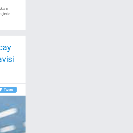
şkanı
nçlerle
lcay
visi
Tweet