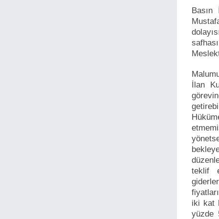
Basın 
Mustafa
dolayıs
safha
Meslekt
Malumu
İlan K
görevi
getireb
Hüküme
etmemi
yönets
bekley
düzenle
teklif
giderle
fiyatla
iki kat
yüzde 