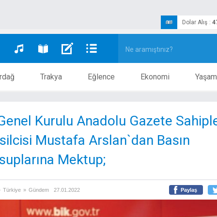
Dolar Alış
:
4
rdağ
Trakya
Eğlence
Ekonomi
Yaşam
Genel Kurulu Anadolu Gazete Sahiple
ilcisi Mustafa Arslan`dan Basın
uplarına Mektup;
»
Türkiye
»
Gündem
27.01.2022
Paylaş