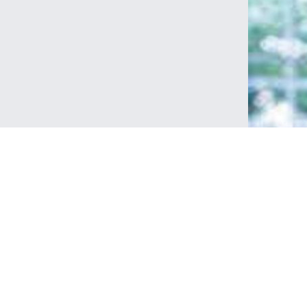
Yıll
fıtığı
Tekird
Prof. 