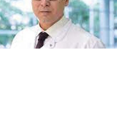
ardır fıtık hastalarının korkulu rüyası olan bel v
, artık korkulacak bir rahatsızlık olmaktan çıktı.
ağ Özel Star Medica Hastanesinde Beyin ve Sinir Cerrahi
Dr. Olcay Eser’in Radyofrekans Yöntemi İle Ameliyatsız