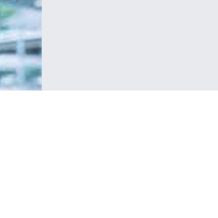
e boyun
 uzmanı
 Bel ve