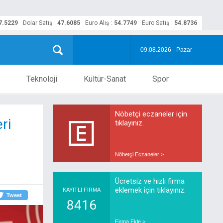
7.5229
Dolar Satış
:
47.6085
Euro Alış
:
54.7749
Euro Satış
:
54.8736
09.08.2026 - Pazar
Teknoloji
Kültür-Sanat
Spor
Nöbetçi eczaneler için
ri
tıklayınız.
Nöbetçi Eczaneler >
Ücretsiz ve hızlı firma
eklemek için tıklayınız.
KAYITLI FİRMA
Tweet
8416
Firma Ekle >