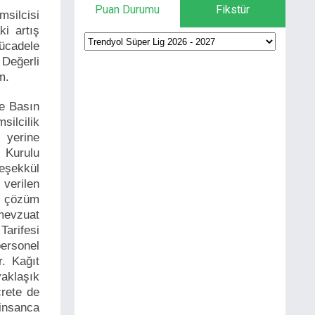
Puan Durumu
Fikstür
silcisi
i artış
mücadele
eğerli
m.
e Basın
ilcilik
 yerine
 Kurulu
eşekkül
verilen
l çözüm
mevzuat
arifesi
ersonel
. Kağıt
yaklaşık
crete de
insanca