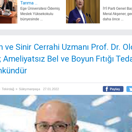
Tarıma ...
Ege Üniversitesi Ödemiş
İYİ Parti Genel Ba
Meslek Yüksekokulu
Meral Akşener, ge
bünyesinde ...
daha önce ...
n ve Sinir Cerrahi Uzmanı Prof. Dr. O
; Ameliyatsız Bel ve Boyun Fıtığı Teda
kündür
»
Tekirdağ
»
Süleymanpaşa
27.01.2022
Paylaş