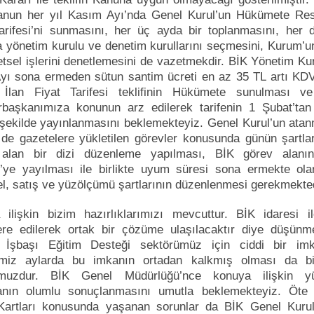
anun her yıl Kasım Ayı’nda Genel Kurul’un Hükümete Res
arifesi’ni sunmasını, her üç ayda bir toplanmasını, her 
 yönetim kurulu ve denetim kurullarını seçmesini, Kurum’
tsel işlerini denetlemesini de vazetmekdir. BİK Yönetim Ku
yı sona ermeden sütun santim ücreti en az 35 TL artı KDV
İlan Fiyat Tarifesi teklifinin Hükümete sunulması v
başkanımıza konunun arz edilerek tarifenin 1 Şubat’tan 
şekilde yayınlanmasını beklemekteyiz. Genel Kurul’un atan
e de gazetelere yükletilen görevler konusunda günün şartla
alan bir dizi düzenleme yapılması, BİK görev alanı
’ye yayılması ile birlikte uyum süresi sona ermekte olan
l, satış ve yüzölçümü şartlarının düzenlenmesi gerekmekted
 ilişkin bizim hazırlıklarımızı mevcuttur. BİK idaresi i
re edilerek ortak bir çözüme ulaşılacaktır diye düşünme
İşbaşı Eğitim Desteği sektörümüz için ciddi bir imk
imiz aylarda bu imkanın ortadan kalkmış olması da bi
muzdur. BİK Genel Müdürlüğü’nce konuya ilişkin yü
anın olumlu sonuçlanmasını umutla beklemekteyiz. Öte
Kartları konusunda yaşanan sorunlar da BİK Genel Kuru