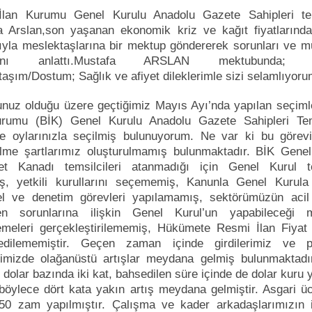
İlan Kurumu Genel Kurulu Anadolu Gazete Sahipleri tem
 Arslan,son yaşanan ekonomik kriz ve kağıt fiyatlarındak
ıyla meslektaşlarına bir mektup göndererek sorunları ve 
sını anlattı.Mustafa ARSLAN mektubunda; D
aşım/Dostum; Sağlık ve afiyet dileklerimle sizi selamlıyoru
nuz olduğu üzere geçtiğimiz Mayıs Ayı’nda yapılan seçiml
urumu (BİK) Genel Kurulu Anadolu Gazete Sahipleri Tems
ne oylarınızla seçilmiş bulunuyorum. Ne var ki bu görevi
ilme şartlarımız oluşturulmamış bulunmaktadır. BİK Genel
t Kanadı temsilcileri atanmadığı için Genel Kurul t
ş, yetkili kurullarını seçememiş, Kanunla Genel Kurula 
el ve denetim görevleri yapılamamış, sektörümüzün aci
en sorunlarına ilişkin Genel Kurul’un yapabileceği 
meleri gerçekleştirilememiş, Hükümete Resmi İlan Fiyat T
 edilememiştir. Geçen zaman içinde girdilerimiz ve p
rimizde olağanüstü artışlar meydana gelmiş bulunmaktadır
rı dolar bazında iki kat, bahsedilen süre içinde de dolar kuru 
 böylece dört kata yakın artış meydana gelmiştir. Asgari ü
50 zam yapılmıştır. Çalışma ve kader arkadaşlarımızın 