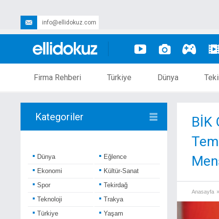
info@ellidokuz.com
Firma Rehberi
Türkiye
Dünya
Teki
Kategoriler
BİK 
Tems
Dünya
Eğlence
Mens
Ekonomi
Kültür-Sanat
Spor
Tekirdağ
Anasayfa
Teknoloji
Trakya
Türkiye
Yaşam