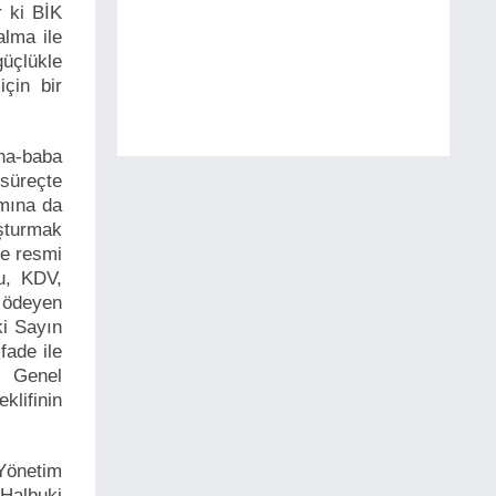
r ki BİK
alma ile
güçlükle
çin bir
ana-baba
 süreçte
mına da
uşturmak
ne resmi
nu, KDV,
 ödeyen
i Sayın
fade ile
K Genel
klifinin
Yönetim
 Halbuki