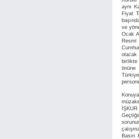
aynı K
Fiyat T
başında
ve yöne
Ocak A
Resmi 
Cumhur
olacak 
birlikt
önüne 
Türkiye
persone
Konuya
müzake
İŞKUR 
Geçtiğ
sorunu
çalışm
Basın 