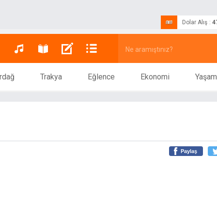
Dolar Alış
:
4
rdağ
Trakya
Eğlence
Ekonomi
Yaşam
Paylaş