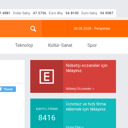
7.4881
Dolar Satış
:
47.5736
Euro Alış
:
54.8100
Euro Satış
:
54.9087
06.08.2026 - Perşembe
Teknoloji
Kültür-Sanat
Spor
Nöbetçi eczaneler için
tıklayınız.
Nöbetçi Eczaneler >
Tweet
Ücretsiz ve hızlı firma
eklemek için tıklayınız.
KAYITLI FİRMA
8416
Firma Ekle >