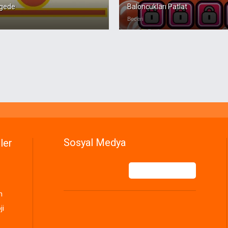
ngede
Baloncukları Patlat
Beceri
Sosyal Medya
ler
n
ji