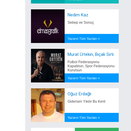
Nedim Kaz
Sebep ve Sonuç
Yazarın Tüm Yazıları »
Murat Ürtekin, Bıçak Sırtı
Futbol Federasyonu
Kapatılsın, Spor Federasyonu
Kurulsun
Yazarın Tüm Yazıları »
Oğuz Erdağlı
Gidersen Yıkılır Bu Kent
Yazarın Tüm Yazıları »