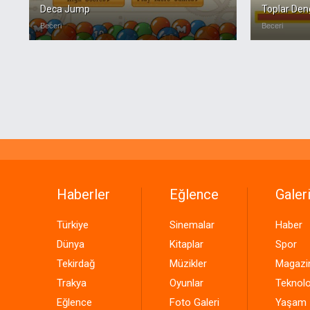
Deca Jump
Toplar De
Beceri
Beceri
Haberler
Eğlence
Galeri
Türkiye
Sinemalar
Haber
Dünya
Kitaplar
Spor
Tekirdağ
Müzikler
Magazi
Trakya
Oyunlar
Teknolo
Eğlence
Foto Galeri
Yaşam