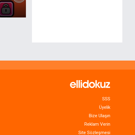
SSS
Üyelik
Bize Ulaşın
Reklam Verin
Site Sözleşmesi