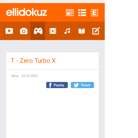
T - Zero Turbo X
Yarış
22.01.2011
Paylaş
Tweet