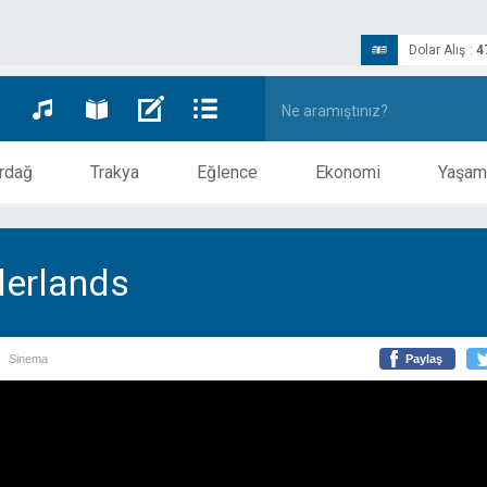
Dolar Alış
:
4
rdağ
Trakya
Eğlence
Ekonomi
Yaşam
derlands
Sinema
Paylaş