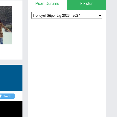
Puan Durumu
Fikstür
Tweet