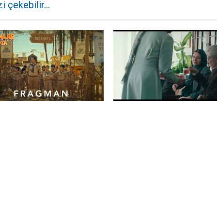
zi çekebilir...
anlar Kampta
Ceza - Zan va bache
Sosyal Medya
ler