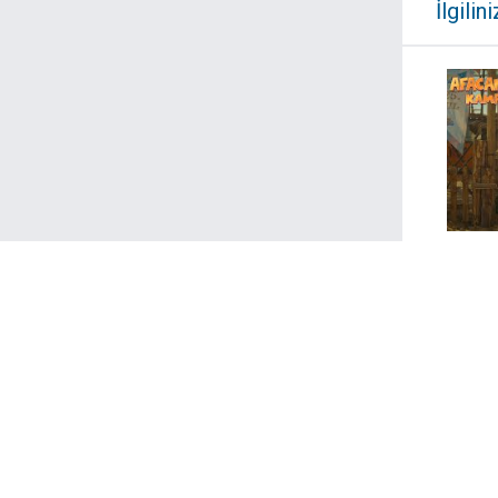
İlgilini
Afac
Haberler
Eğlence
Galeri