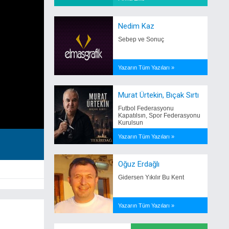
Nedim Kaz
Sebep ve Sonuç
Yazarın Tüm Yazıları »
Murat Ürtekin, Bıçak Sırtı
Futbol Federasyonu
Kapatılsın, Spor Federasyonu
Kurulsun
Yazarın Tüm Yazıları »
Oğuz Erdağlı
Gidersen Yıkılır Bu Kent
Yazarın Tüm Yazıları »