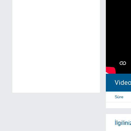
Video 
Süre
İlgilini