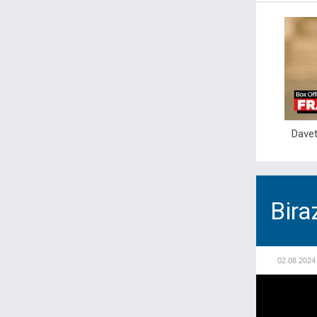
Davet
Bira
02.08.2024