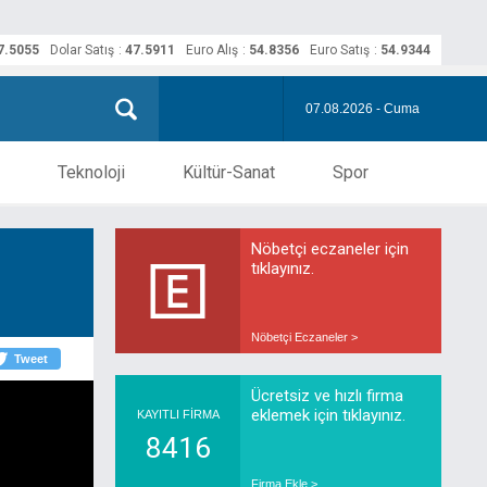
7.5055
Dolar Satış
:
47.5911
Euro Alış
:
54.8356
Euro Satış
:
54.9344
07.08.2026 - Cuma
Teknoloji
Kültür-Sanat
Spor
Nöbetçi eczaneler için
tıklayınız.
Nöbetçi Eczaneler >
Tweet
Ücretsiz ve hızlı firma
eklemek için tıklayınız.
KAYITLI FİRMA
8416
Firma Ekle >