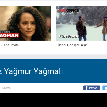
 - The Invite
İkinci Görüşte Aşk
z Yağmur Yağmalı
Sinema
Paylaş