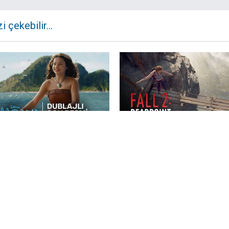
zi çekebilir...
a
Fall 2: Deadpoint