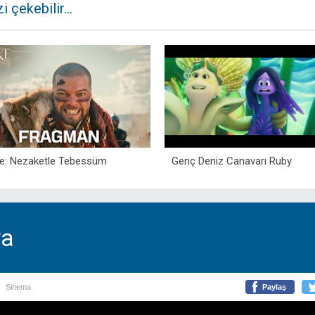
zi çekebilir...
e: Nezaketle Tebessüm
Genç Deniz Canavarı Ruby
va
Sinema
Paylaş