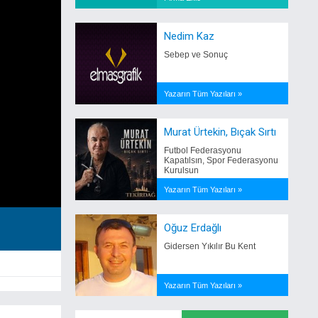
Nedim Kaz
Sebep ve Sonuç
Yazarın Tüm Yazıları »
Murat Ürtekin, Bıçak Sırtı
Futbol Federasyonu
Kapatılsın, Spor Federasyonu
Kurulsun
Yazarın Tüm Yazıları »
Oğuz Erdağlı
Gidersen Yıkılır Bu Kent
Yazarın Tüm Yazıları »