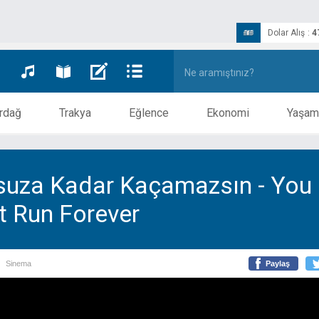
Dolar Alış
:
4
rdağ
Trakya
Eğlence
Ekonomi
Yaşam
suza Kadar Kaçamazsın - You
t Run Forever
Sinema
Paylaş