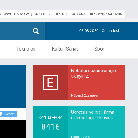
7.5229
Dolar Satış
:
47.6085
Euro Alış
:
54.7749
Euro Satış
:
54.8736
08.08.2026 - Cumartesi
Teknoloji
Kültür-Sanat
Spor
Nöbetçi eczaneler için
tıklayınız.
Nöbetçi Eczaneler >
Ücretsiz ve hızlı firma
Tweet
eklemek için tıklayınız.
KAYITLI FİRMA
8416
Firma Ekle >