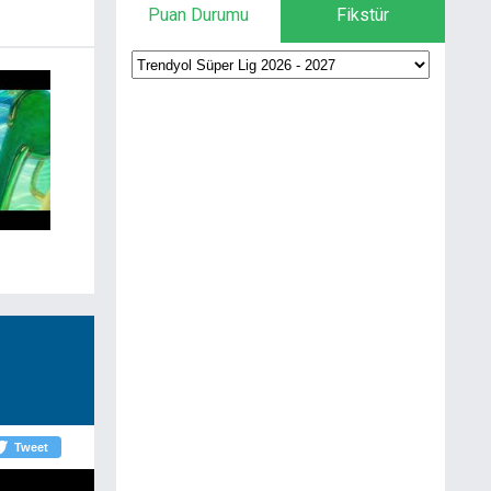
Puan Durumu
Fikstür
Tweet