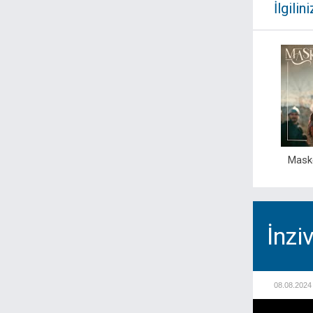
İlgilini
Mask
İnzi
08.08.2024