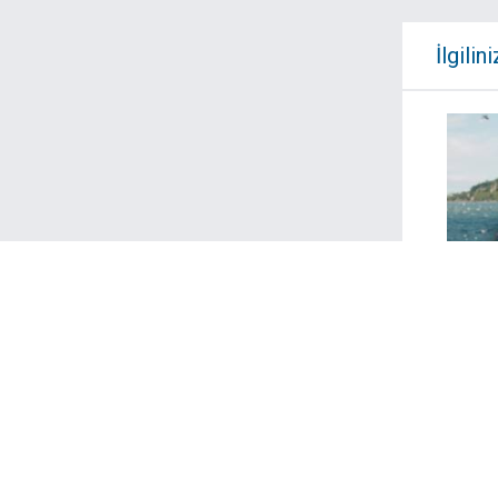
İlgilini
Moan