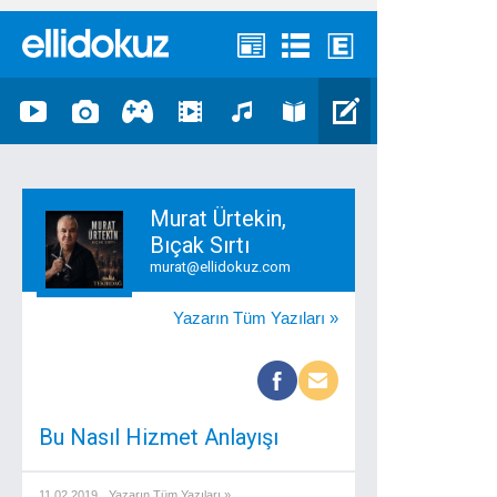
Murat Ürtekin,
Bıçak Sırtı
murat@ellidokuz.com
Yazarın Tüm Yazıları »
Bu Nasıl Hizmet Anlayışı
11.02.2019
Yazarın Tüm Yazıları »