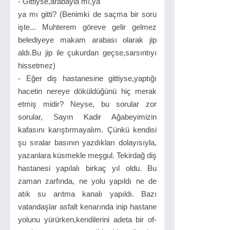
- Gittiyse,arabayla mı,ya
ya mı gitti? (Benimki de saçma bir soru
işte... Muhterem göreve gelir gelmez
belediyeye makam arabası olarak jip
aldı.Bu jip ile çukurdan geçse,sarsıntıyı
hissetmez)
- Eğer diş hastanesine gittiyse,yaptığı
hacetin nereye döküldüğünü hiç merak
etmiş midir? Neyse, bu sorular zor
sorular, Sayın Kadir Ağabeyimizin
kafasını karıştırmayalım. Çünkü kendisi
şu sıralar basının yazdıkları dolayısıyla,
yazanlara küsmekle meşgul. Tekirdağ diş
hastanesi yapılalı birkaç yıl oldu. Bu
zaman zarfında, ne yolu yapıldı ne de
atık su arıtma kanalı yapıldı. Bazı
vatandaşlar asfalt kenarında inip hastane
yolunu yürürken,kendilerini adeta bir of-