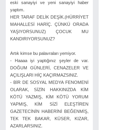
eski sanayiyi ve yeni sanayiyi haber
yaptım.
HER TARAF DELİK DEŞİK.(HÜRRİYET
MAHALLESİ HARİÇ. ÇÜNKÜ ORADA
YAŞIYORSUNUZ) ÇOCUK MU
KANDIRIYORSUNUZ?
Artık kimse bu palavraları yemiyor.
- Haaaa iyi yaptığınız şeyler de var.
DOĞUM GÜNLERİ, CENAZELER VE
AÇILIŞLARI HİÇ KAÇIRMAZSINIZ.
- BİR DE SOSYAL MEDYA FENOMENİ
OLARAK, SİZİN HAKKINIZDA KİM
KÖTÜ YAZMIŞ, KİM KÖTÜ YORUM
YAPMIŞ, KİM SİZİ ELEŞTİREN
GAZETECİNİN HABERİNİ BEĞENMİŞ,
TEK TEK BAKAR, KÜSER, KIZAR,
AZARLARSINIZ.