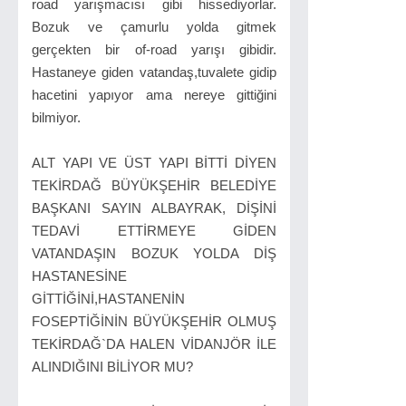
road yarışmacısı gibi hissediyorlar.
Bozuk ve çamurlu yolda gitmek
gerçekten bir of-road yarışı gibidir.
Hastaneye giden vatandaş,tuvalete gidip
hacetini yapıyor ama nereye gittiğini
bilmiyor.
ALT YAPI VE ÜST YAPI BİTTİ DİYEN
TEKİRDAĞ BÜYÜKŞEHİR BELEDİYE
BAŞKANI SAYIN ALBAYRAK, DİŞİNİ
TEDAVİ ETTİRMEYE GİDEN
VATANDAŞIN BOZUK YOLDA DİŞ
HASTANESİNE
GİTTİĞİNİ,HASTANENİN
FOSEPTİĞİNİN BÜYÜKŞEHİR OLMUŞ
TEKİRDAĞ`DA HALEN VİDANJÖR İLE
ALINDIĞINI BİLİYOR MU?