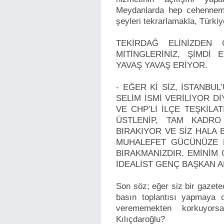
Meydanlarda hep cehennem s
şeyleri tekrarlamakla, Türkiy
TEKİRDAĞ ELİNİZDEN
MİTİNGLERİNİZ, ŞİMDİ
YAVAŞ YAVAŞ ERİYOR.
- EĞER Kİ SİZ, İSTANB
SELİM İSMİ VERİLİYOR Dİ
VE CHP’Lİ İLÇE TEŞKİL
ÜSTLENİP, TAM KADRO 
BIRAKIYOR VE SİZ HALA
MUHALEFET GÜCÜNÜZE K
BIRAKMANIZDIR. EMİNİM 
İDEALİST GENÇ BAŞKAN A
Son söz; eğer siz bir gazete
basın toplantısı yapmaya 
verememekten korkuyors
Kılıçdaroğlu?