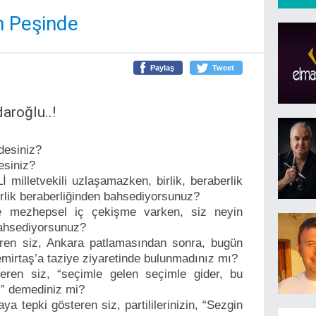
n Peşinde
Paylaş
Tweet
aroğlu..!
desiniz?
desiniz?
 milletvekili uzlaşamazken, birlik, beraberlik
irlik beraberliğinden bahsediyorsunuz?
 ve mezhepsel iç çekişme varken, siz neyin
bahsediyorsunuz?
eren siz, Ankara patlamasından sonra, bugün
emirtaş’a taziye ziyaretinde bulunmadınız mı?
teren siz, “seçimle gelen seçimle gider, bu
il” demediniz mi?
ya tepki gösteren siz, partililerinizin, “Sezgin