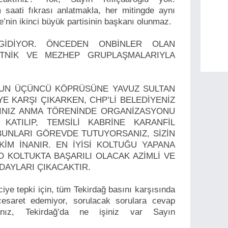
aati fıkrası anlatmakla, her mitingde aynı
e’nin ikinci büyük partisinin başkanı olunmaz.
 GİDİYOR. ÖNCEDEN ONBİNLER OLAN
 ETNİK VE MEZHEP GRUPLAŞMALARIYLA
UL’UN ÜÇÜNCÜ KÖPRÜSÜNE YAVUZ SULTAN
YE KARŞI ÇIKARKEN, CHP’Lİ BELEDİYENİZ
ATINIZ ANMA TÖRENİNDE ORGANİZASYONU
KATILIP, TEMSİLİ KABRİNE KARANFİL
 BUNLARI GÖREVDE TUTUYORSANIZ, SİZİN
İM İNANIR. EN İYİSİ KOLTUĞU YAPANA
O KOLTUKTA BAŞARILI OLACAK AZİMLİ VE
DAYLARI ÇIKACAKTIR.
ciye tepki için, tüm Tekirdağ basını karşısında
cesaret edemiyor, sorulacak sorulara cevap
anız, Tekirdağ’da ne işiniz var Sayın