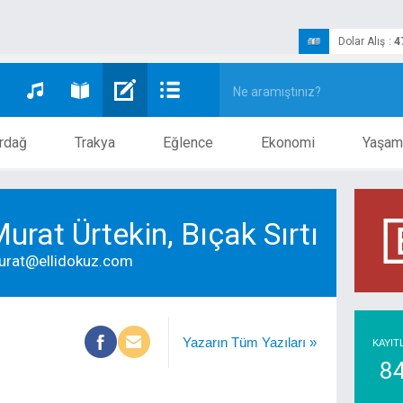
Dolar Alış
:
4
rdağ
Trakya
Eğlence
Ekonomi
Yaşam
urat Ürtekin, Bıçak Sırtı
urat@ellidokuz.com
Yazarın Tüm Yazıları »
KAYIT
8