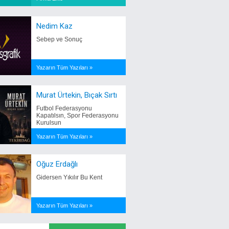
Nedim Kaz
Sebep ve Sonuç
Yazarın Tüm Yazıları »
Murat Ürtekin, Bıçak Sırtı
Futbol Federasyonu
Kapatılsın, Spor Federasyonu
Kurulsun
Yazarın Tüm Yazıları »
Oğuz Erdağlı
Gidersen Yıkılır Bu Kent
Yazarın Tüm Yazıları »