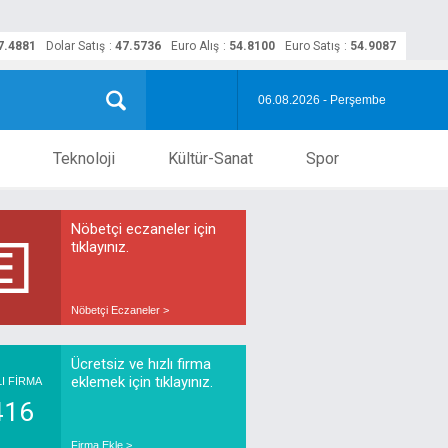
7.4881
Dolar Satış
:
47.5736
Euro Alış
:
54.8100
Euro Satış
:
54.9087
06.08.2026 - Perşembe
Teknoloji
Kültür-Sanat
Spor
Nöbetçi eczaneler için
tıklayınız.
Nöbetçi Eczaneler >
Ücretsiz ve hızlı firma
eklemek için tıklayınız.
LI FİRMA
416
Firma Ekle >