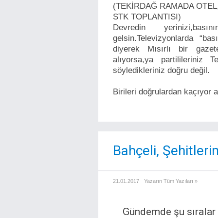
(TEKİRDAĞ RAMADA OTEL
STK TOPLANTISI)
Devredin yerinizi,ba
gelsin.Televizyonlarda “ba
diyerek Mısırlı bir gazete
alıyorsa,ya partililerini
söyledikleriniz doğru değil.
Birileri doğrulardan kaçıyor
Bahçeli, Şehitleri
21.01.2017
Yazarın Tüm Yazıları »
Gündemde şu sıralar 