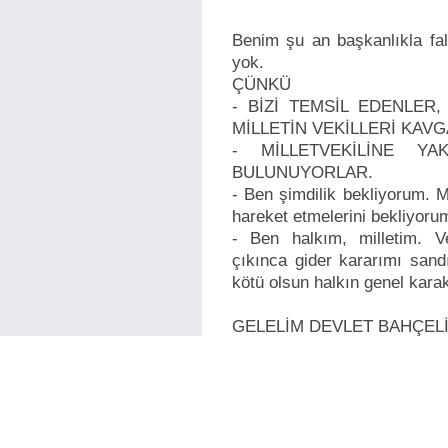
Benim şu an başkanlıkla fa
yok.
ÇÜNKÜ
- BİZİ TEMSİL EDENLER,
MİLLETİN VEKİLLERİ KAV
- MİLLETVEKİLİNE YA
BULUNUYORLAR.
- Ben şimdilik bekliyorum. Mi
hareket etmelerini bekliyoru
- Ben halkım, milletim. V
çıkınca gider kararımı sandı
kötü olsun halkın genel karak
GELELİM DEVLET BAHÇELİ
- Sayın Bahçeli, göreve geldi
arkadaşlarının çoğunu görev
vurdun. Seni oraya başkası de
- Davanı, ülkünü unutup, ülk
- Ülkücülerin olmazsa olmaz