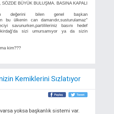
, SÖZDE BÜYÜK BULUŞMA. BASINA KAPALI
sının değerini bilen genel başkan
sın bu ülkenin can damarıdır,susturulamaz”
ciyi savunurken,partilileriniz basını hedef
z Tekirdağ’da sizi umursamıyor ya da sizin
 ama kim???
mizin Kemiklerini Sızlatıyor
Paylaş
Tweet
varsa yoksa başkanlık sistemi var.