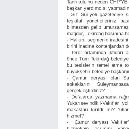
Tanrıkulu’nu neden CHP’YE a
başkan yardımcısı yapmadı
- Siz Suriyeli gazeteciye s
teşkilat yöneticileriniz ba
bilmezden gelip umursamaz
mağdur, Tekirdağ basınına he
- Halkın, seçmenin iradesini
birini inadına kontenjandan 
- Terör ortamında iktidarı aç
önce Tüm Tekirdağ belediye 
bu tesislerin temel atma tör
büyükşehir belediye başkanı
- Çamur deryası olan Sa
sokaklarını Süleymanpa
gerçekleştirdiniz?
- Defalarca yazmama rağm
Yukarısevindikli-Vakıflar y
makasları kırıldı mı? Yıll
hizmet?
- Çamur deryası Vakıflar’
hizmetinin açılışını yap