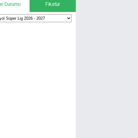
an Durumu
Fikstür