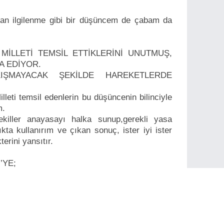
lan ilgilenme gibi bir düşüncem de çabam da
 MİLLETİ TEMSİL ETTİKLERİNİ UNUTMUŞ,
GA EDİYOR.
KIŞMAYACAK ŞEKİLDE HAREKETLERDE
lleti temsil edenlerin bu düşüncenin bilinciyle
m.
ekiller anayasayı halka sunup,gerekli yasa
kta kullanırım ve çıkan sonuç, ister iyi ister
terini yansıtır.
’YE;
n, genel başkan oldun, ilk yaptığın icraat dava
den almak oldu ve sen ülküdaşlarını sırtından
ğil, ülkücüler getirdi
ücünün saçı, bıyığı ve çorabıyla uğraştın.
ı, “söz konusu vatansa, gerisi teferruattır”