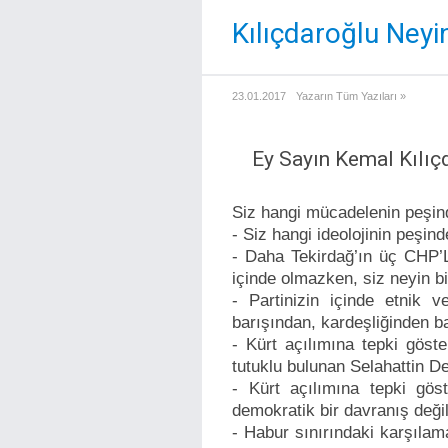
Kılıçdaroğlu Neyi
23.01.2017
Yazarın Tüm Yazıları »
Ey Sayın Kemal Kılıçd
Siz hangi mücadelenin peşin
- Siz hangi ideolojinin peşin
- Daha Tekirdağ’ın üç CHP’Lİ
içinde olmazken, siz neyin b
- Partinizin içinde etnik
barışından, kardeşliğinden 
- Kürt açılımına tepki göst
tutuklu bulunan Selahattin D
- Kürt açılımına tepki gös
demokratik bir davranış değ
- Habur sınırındaki karşılama