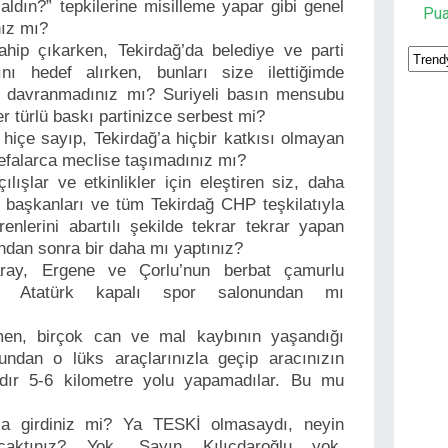
ldın?” tepkilerine misilleme yapar gibi genel
Pu
nız mı?
ahip çıkarken, Tekirdağ’da belediye ve parti
sını hedef alırken, bunları size ilettiğimde
 davranmadınız mı? Suriyeli basın mensubu
r türlü baskı partinizce serbest mi?
 hiçe sayıp, Tekirdağ’a hiçbir katkısı olmayan
defalarca meclise taşımadınız mı?
ılışlar ve etkinlikler için eleştiren siz, daha
başkanları ve tüm Tekirdağ CHP teşkilatıyla
enlerini abartılı şekilde tekrar tekrar yapan
ndan sonra bir daha mı yaptınız?
ray, Ergene ve Çorlu’nun berbat çamurlu
şa Atatürk kapalı spor salonundan mı
en, birçok can ve mal kaybının yaşandığı
olundan o lüks araçlarınızla geçip aracınızın
ardır 5-6 kilometre yolu yapamadılar. Bu mu
a girdiniz mi? Ya TESKİ olmasaydı, neyin
acaktınız? Yok, Sayın Kılıçdaroğlu yok.