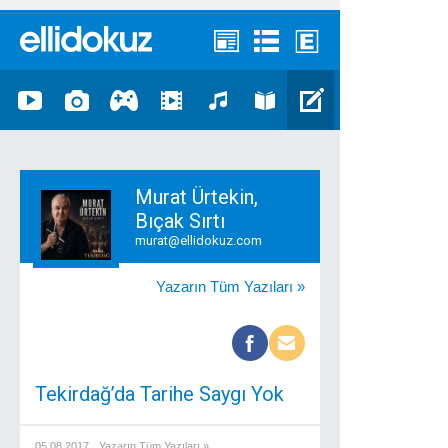
Murat Ürtekin,
Bıçak Sırtı
murat@ellidokuz.com
Yazarın Tüm Yazıları »
Tekirdağ’da Tarihe Saygı Yok
05.08.2017
Yazarın Tüm Yazıları »