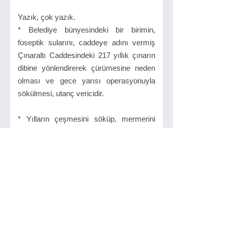
Yazık, çok yazık.
* Belediye bünyesindeki bir birimin,
foseptik sularını, caddeye adını vermiş
Çınaraltı Caddesindeki 217 yıllık çınarın
dibine yönlendirerek çürümesine neden
olması ve gece yarısı operasyonuyla
sökülmesi, utanç vericidir.
* Yılların çeşmesini söküp, mermerini
İbrahim Müteferrika parkına süs olarak
koyan, çeşmeyi kurutan Süleymanpaşa
Belediyesinin yaptığı üzücüdür.
* Önemli bir macar kültürünün yansıması
olan 2.Ferenç Rakoczi ve daha birçok
macar önemli kişilerine ve onların yaşam
alanlarına gereken değerin verilmemesi