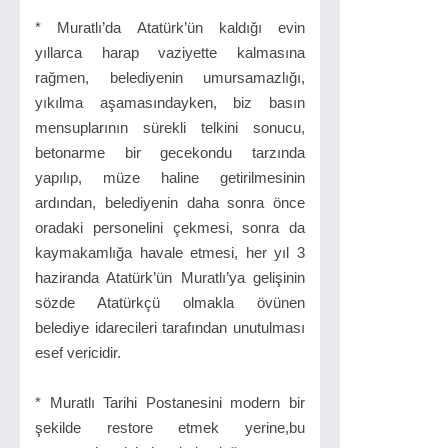
* Muratlı’da Atatürk’ün kaldığı evin
yıllarca harap vaziyette kalmasına
rağmen, belediyenin umursamazlığı,
yıkılma aşamasındayken, biz basın
mensuplarının sürekli telkini sonucu,
betonarme bir gecekondu tarzında
yapılıp, müze haline getirilmesinin
ardından, belediyenin daha sonra önce
oradaki personelini çekmesi, sonra da
kaymakamlığa havale etmesi, her yıl 3
haziranda Atatürk’ün Muratlı’ya gelişinin
sözde Atatürkçü olmakla övünen
belediye idarecileri tarafından unutulması
esef vericidir.
* Muratlı Tarihi Postanesini modern bir
şekilde restore etmek yerine,bu