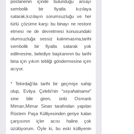
postanenin içinde bulunduğu arsayı
sembolik bir fiyatla kızılaya
satarak,kızılayın sorumsuzluğu ve her
türlü çözüme karşı bu binayı ne restore
etmesi ne de devretmesi konusundaki
olumsuzluğa sessiz kalınmasına,tarihi
sembolik bir fiyatla satarak yok
edilmesine, belediye başkanının bu tarihi
bina için yıkım tebliği göndermesine içim
acıyor.
* Tekirdağ’da tarihi bir geçmişe sahip
olup, Evliya Çelebi’nin “
seyahatname
”
sine bile giren, ünlü Osmanlı
Mimarı,Mimar Sinan tarafından yapılan
Rüstem Paşa Külliyesinden geriye kalan
çarşısının içler acısı haline çok
üzülüyorum. Öyle ki, bu eski külliyenin