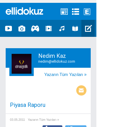
Nedim Kaz
nedim@ellidokuz.com
Yazarın Tüm Yazıları »
Piyasa Raporu
03.05.2011
Yazarın Tüm Yazıları »