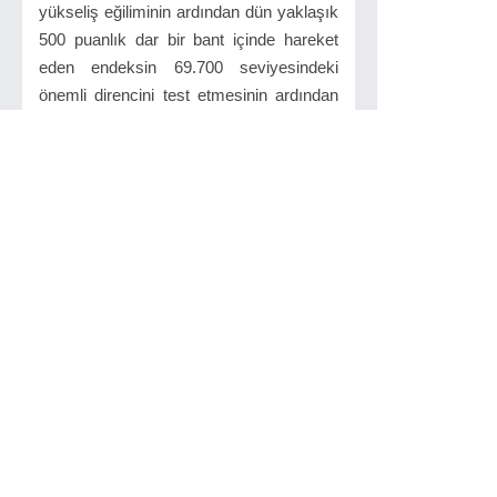
yükseliş eğiliminin ardından dün yaklaşık
500 puanlık dar bir bant içinde hareket
eden endeksin 69.700 seviyesindeki
önemli direncini test etmesinin ardından
bu seviyeyi aşamaması dikkat çekicidir.
Aynı zamanda Bollinger Band'ın üstü
sınırı olan bu seviyenin aşılamaması ve
işlem hacminin hala düşük seviyesini
koruması endeksin direnç seviyelerini
aşıp zirvesini test etmesi için henüz
yeterli güce sahip olmadığına işaret
etmektedir.
Kısa vadeli teknik göstergelerden CCI
aşırı alım bölgesindeki yükselişini azalan
eğimine rağmen sürdürürken, William's R
dün yaşanan sıkışık seyre hemen tepki
vererek yönünü aşağıya doğru