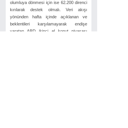
olumluya dönmesi için ise 62.200 direnci
kırılarak destek olmalı. Veri akışı
yönünden hafta içinde açıklanan ve
beklentileri karşılamayarak endişe
yaratan ABD ikinci el konut piyasası
verileri sonrasında, bugün de yeni konut
satışları ile İspanya ile ilgili gelişmeler
takip edilecek. Merkez Bankası'nın
istisnai gün ilan edip etmeyeceği, bu
bağlamda faiz ve döviz cephesindeki
gelişmeler ile petrol fiyatlarının seyri
İMKB'nin açısından belirleyici olmaya
devam edecek.
NEDİM KAZ KÖKSAL DÖVİZ
LÜLEBURGAZ/KIRKLARELİ
TEL:0288 214 56 58 - 412 97 90
GSM:0532 314 32 20