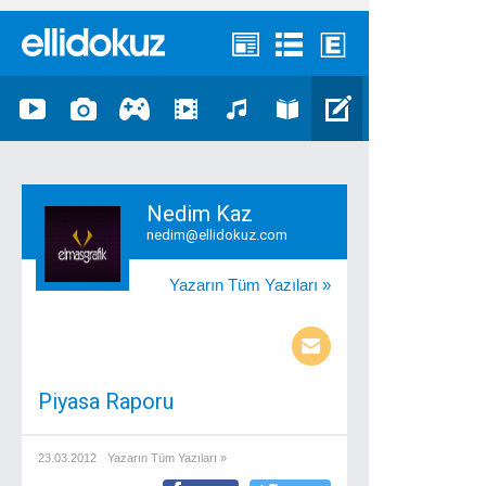
Nedim Kaz
nedim@ellidokuz.com
Yazarın Tüm Yazıları »
Piyasa Raporu
23.03.2012
Yazarın Tüm Yazıları »