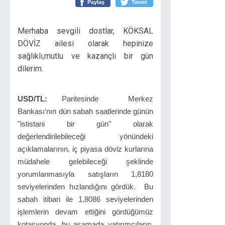
Paylaş
Tweet
Merhaba sevgili dostlar, KÖKSAL
DÖVİZ ailesi olarak hepinize
sağlıklı,mutlu ve kazançlı bir gün
dilerim.
USD/TL:
Paritesinde Merkez
Bankası'nın dün sabah saatlerinde günün
"ististani bir gün" olarak
değerlendirilebileceği yönündeki
açıklamalarının, iç piyasa döviz kurlarına
müdahele gelebileceği şeklinde
yorumlanmasıyla satışların 1,8180
seviyelerinden hızlandığını gördük. Bu
sabah itibari ile 1,8086 seviyelerinden
işlemlerin devam ettiğini gördüğümüz
kotasyonda, bu aşamada yatırımcıların,