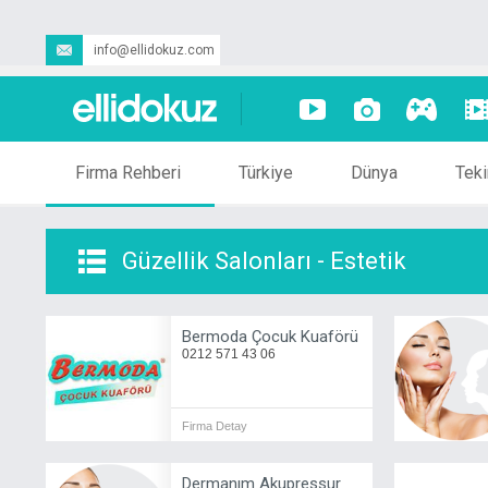
info@ellidokuz.com
Firma Rehberi
Türkiye
Dünya
Teki
Güzellik Salonları - Estetik
Bermoda Çocuk Kuaförü
0212 571 43 06
Firma Detay
Dermanım Akupressur