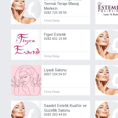
Termal Terapi Masaj
Merkezi
0282 725 39 55
Firma Detay
Figen Estetik
0282 651 15 69
Firma Detay
Liyadi Salonu
0507 154 54 67
Firma Detay
Saadet Estetik Kuaför ve
Güzellik Salonu
0282 263 44 83