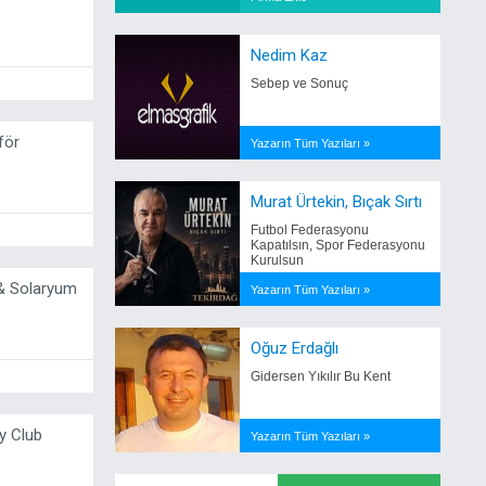
Nedim Kaz
Sebep ve Sonuç
för
Yazarın Tüm Yazıları »
Murat Ürtekin, Bıçak Sırtı
Futbol Federasyonu
Kapatılsın, Spor Federasyonu
Kurulsun
 & Solaryum
Yazarın Tüm Yazıları »
Oğuz Erdağlı
Gidersen Yıkılır Bu Kent
y Club
Yazarın Tüm Yazıları »