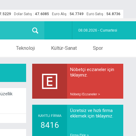
7.5229
Dolar Satış
:
47.6085
Euro Alış
:
54.7749
Euro Satış
:
54.8736
08.08.2026 - Cumartesi
Teknoloji
Kültür-Sanat
Spor
Nöbetçi eczaneler için
tıklayınız.
zellik
Nöbetçi Eczaneler >
Ücretsiz ve hızlı firma
eklemek için tıklayınız.
KAYITLI FİRMA
8416
Firma Ekle >