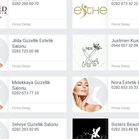
0282 260 60 70
0282 673 32 22
Firma Detay
Firma Detay
Jilda Güzellik Estetik
Justmen Kua
Salonu
0544 657 32 09
0282 725 00 98
Firma Detay
Firma Detay
Melekkaya Güzellik
Nora Estetik
Salonu
0282 653 33 33
0282 673 77 10
Firma Detay
Firma Detay
Selviye Güzellik Salonu
Sisters Beaut
0282 263 92 85
0282 263 49 59