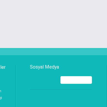
Sosyal Medya
ler
n
ji