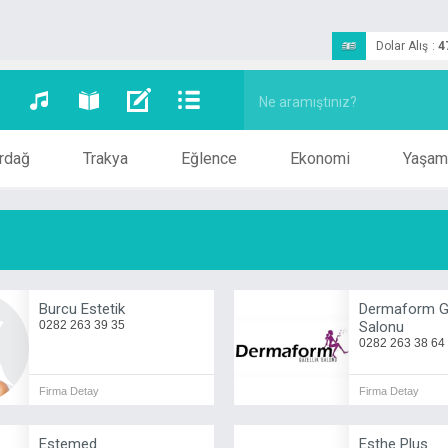
Dolar Alış
:
4
rdağ
Trakya
Eğlence
Ekonomi
Yaşam
Burcu Estetik
Dermaform Gü
0282 263 39 35
Salonu
0282 263 38 64
Firma Detay
Firma Detay
Estemed
Esthe Plus