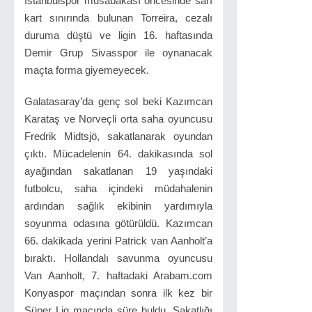
İstanbulspor müsabakası öncesinde sarı
kart sınırında bulunan Torreira, cezalı
duruma düştü ve ligin 16. haftasında
Demir Grup Sivasspor ile oynanacak
maçta forma giyemeyecek.
Galatasaray’da genç sol beki Kazımcan
Karataş ve Norveçli orta saha oyuncusu
Fredrik Midtsjö, sakatlanarak oyundan
çıktı. Mücadelenin 64. dakikasında sol
ayağından sakatlanan 19 yaşındaki
futbolcu, saha içindeki müdahalenin
ardından sağlık ekibinin yardımıyla
soyunma odasına götürüldü. Kazımcan
66. dakikada yerini Patrick van Aanholt’a
bıraktı. Hollandalı savunma oyuncusu
Van Aanholt, 7. haftadaki Arabam.com
Konyaspor maçından sonra ilk kez bir
Süper Lig maçında süre buldu. Sakatlığı