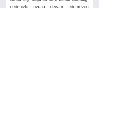
nedeniyle oyuna devam edemeyen
Fredrik Midtsjö’nün yerine ise 74.
dakikada Berkan Kutlu oyuna girdi.
İlginizi Çekebilir
Galatasaray
Şampiyonlar Ligi A
grubu ilk ...
Taraftarı önünde
Şampiyonlar Ligine
galibiyet ile başlamak ...