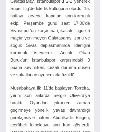
Galatasaray, İstanbulspor’u 2-1 yenerek
Süper Lig’de liderlik koltuğuna oturdu. 15.
haftayı zirvede kapatan sarı-kırmızılı
ekip, Perşembe günü saat 17.00’de
Sivasspor’un karşısına çıkacak. Ligde 5
maçtır yenilmeyen Galatasaray, zorlu ve
soğuk Sivas deplasmanında liderliğini
korumak isteyecek. Ancak Okan
Buruk’un İstanbulspor karşısındaki 3
puana sevinirken, cezalı duruma düşen
ve sakatlanan oyuncularla üzüldü.
Müsabakaya ilk 11’de başlayan Torreira,
yerini son anlarda Sergio Oliveira’ya
bıraktı. Oyundan çıkarken zaman
geçirmeye yönelik yavaş davrandığı
gerekçesiyle hakem Abdulkadir Bitigen,
tecrübeli futbolcuya sarı kart gösterdi.