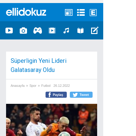
Süperligin Yeni Lideri
Galatasaray Oldu
Anasayfa
»
Spor
»
Futbol
26.12.2022
Paylaş
Tweet