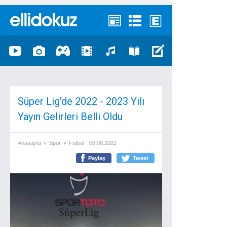
Süper Lig’de 2022 - 2023 Yılı
Yayın Gelirleri Belli Oldu
Anasayfa
»
Spor
»
Futbol
06.08.2022
Paylaş
Tweet