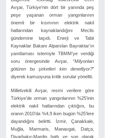
Avşar, Türkiye’nin dört bir yanında peş
peşe yaşanan orman yangınlarının
önemli bir kısmının elektrik nakil
hatlarından kaynaklandığını Meclis
gündemine taşıdı. Enerji ve Tabii
Kaynaklar Bakanı Alparslan Bayraktar’ın
yanıtlaması istemiyle TBMM’ye verdiği
soru önergesinde Avşar, “
Milyonları
götüren bu şirketleri kim denetliyor?
”
diyerek kamuoyuna kritik sorular yöneltti.
Milletvekili Avşar, resmi verilere göre
Türkiye’de orman yangınlarının %25’inin
elektrik nakil hatlarından çıktığını, bu
oranın 2010’da %4,9 iken bugün %25’lere
dayandığını belirtti. İzmir, Çanakkale,
Muğla, Marmaris, Manavgat, Datça,
Diyarbakır-Mardin hattı ve son olarak