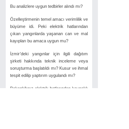
Bu analizlere uygun tedbirler alındı mı?
Özelleştirmenin temel amacı verimlilik ve
büyüme idi. Peki elektrik hatlarından
çıkan yangınlarda yaşanan can ve mal
kayıpları bu amaca uygun mu?
İzmir’deki yangınlar için ilgili dağıtım
şirketi hakkında teknik inceleme veya
soruşturma başlatıldı mı? Kusur ve ihmal
tespit edilip yaptırım uygulandı mı?
Bakanlığınız elektrik hatlarından kaynaklı
yangınları önlemek için yeni bir
düzenleme yapmayı planlıyor mu?
Türkiye’nin yüzde 30’unun ormanlarla
kaplı olduğunu, sıcak ve kurak geçen