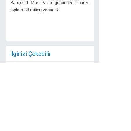
Bahçeli 1 Mart Pazar gününden itibaren
toplam 38 miting yapacak.
İlginizi Çekebilir
Tekirdağ`ın Kaybolan
Sahilleri Soruşturma
ve ...
İzmir`deki emsal hapis
kararı Tekirdağ için de
yeni bir dönemin ...