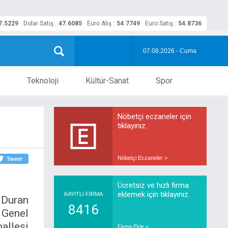
7.5229
Dolar Satış
:
47.6085
Euro Alış
:
54.7749
Euro Satış
:
54.8736
07.08.2026 - Cuma
Teknoloji
Kültür-Sanat
Spor
Nöbetçi eczaneler için
tıklayınız.
Nöbetçi Eczaneler >
Tweet
Ücretsiz ve hızlı firma
eklemek için tıklayınız.
KAYITLI FİRMA
 Duran
8416
 Genel
allesi
Firma Ekle >