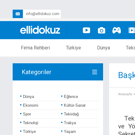
info@ellidokuz.com
Firma Rehberi
Türkiye
Dünya
Teki
Kategoriler
Başk
Anasayfa
Dünya
Eğlence
Ekonomi
Kültür-Sanat
Spor
Tekirdağ
Tek
Teknoloji
Trakya
ve Yö
Türkiye
Yaşam
Sekre