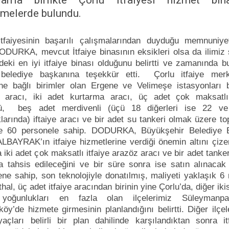
van’la birlikte Çorlu İtfaiyesi hizmet bin
emelerde bulundu.
İtfaiyesinin başarılı çalışmalarından duyduğu memnuniyet
DURKA, mevcut İtfaiye binasının eksikleri olsa da ilimiz s
ndeki en iyi itfaiye binası olduğunu belirtti ve zamanında b
belediye başkanına teşekkür etti. Çorlu itfaiye mer
ne bağlı birimler olan Ergene ve Velimeşe istasyonları b
z aracı, iki adet kurtarma aracı, üç adet çok maksatlı 
ü, beş adet merdivenli (üçü 18 diğerleri ise 22 
larında) iftaiye aracı ve bir adet su tankeri olmak üzere t
e 60 personele sahip. DODURKA, Büyükşehir Belediye 
LBAYRAK’ın itfaiye hizmetlerine verdiği önemin altını çiz
 iki adet çok maksatlı itfaiye arazöz aracı ve bir adet tanke
a tahsis edileceğini ve bir süre sonra ise satın alınacak
ne sahip, son teknolojiyle donatılmış, maliyeti yaklaşık 6
thal, üç adet itfaiye aracından birinin yine Çorlu’da, diğer iki
yoğunlukları en fazla olan ilçelerimiz Süleymanp
öy’de hizmete girmesinin planlandığını belirtti. Diğer ilçel
yaçları belirli bir plan dahilinde karşılandıktan sonra it