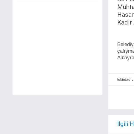
Muhta
Hasan
Kadir 
Belediy
çalışma
Albayra
,
tekirdağ
İlgili 