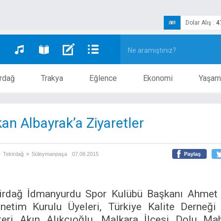
Dolar Alış
:
4
rdağ
Trakya
Eğlence
Ekonomi
Yaşam
an Albayrak’a Ziyaretler
»
Tekirdağ
»
Süleymanpaşa
07.08.2015
Paylaş
irdağ İdmanyurdu Spor Kulübü Başkanı Ahmet
netim Kurulu Üyeleri, Türkiye Kalite Derneği
teri Akın Alıkçıoğlu, Malkara İlçesi Dolu Mah