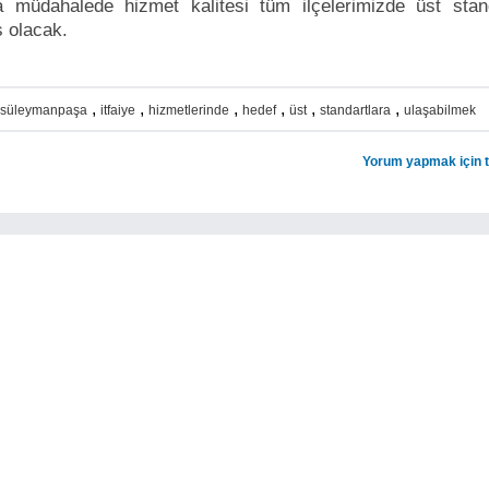
a müdahalede hizmet kalitesi tüm ilçelerimizde üst stand
ş olacak.
,
,
,
,
,
,
süleymanpaşa
itfaiye
hizmetlerinde
hedef
üst
standartlara
ulaşabilmek
Yorum yapmak için tı
Haberler
Et ve Süt Birliği
Ramazanın So
Başkanlarından ...
İftarında Binler
Vatandaş ...
Tekirdağ iline bağlı Süt ve
Ergene Belediyesi
et Birliklerinin Başkanları
Ramazan ayı boy
ve ...
ilçenin 17 mahalle