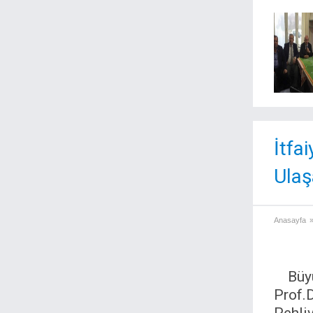
İtfa
Ulaş
Anasayfa
Büy
Prof