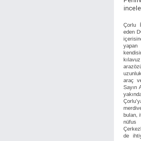
Pehli
incel
Çorlu 
eden DO
içerisi
yapan 
kendisi
kılavu
arazöz
uzunluk
araç v
Sayın A
yakında
Çorlu’y
merdive
bulan, i
nüfus 
Çerkezk
de ihti