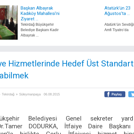
Başkan Albayrak
Atatürk’ün 23
Kadıköy Mahallesi’ni
Ağustos’ta ...
Ziyaret ...
Tekirdağ Büyükşehir
Atatürk’ün Sevdiği
Belediye Başkanı Kadir
Amfi Tiyatro’da
Albayrak ...
iye Hizmetlerinde Hedef Üst Standart
abilmek
»
Tekirdağ
»
Süleymanpaşa
06.08.2015
Paylaş
ükşehir Belediyesi Genel sekreter yardı
.Dr.Tamer DODURKA, İtfaiye Daire Başkanı