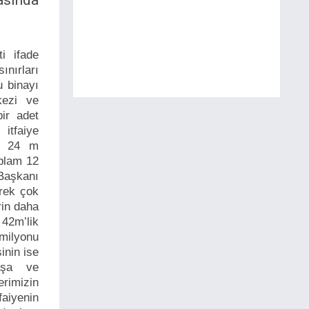
asında
i ifade
ınırları
u binayı
kezi ve
ir adet
itfaiye
ve 24 m
oplam 12
Başkanı
erek çok
rin daha
 42m’lik
 milyonu
sinin ise
aşa ve
erimizin
faiyenin