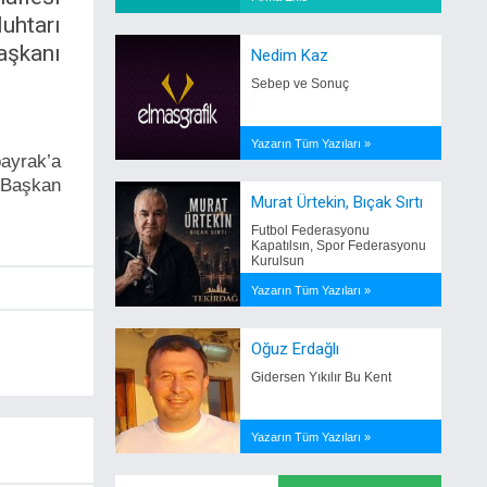
uhtarı
aşkanı
Nedim Kaz
Sebep ve Sonuç
Yazarın Tüm Yazıları »
bayrak’a
i Başkan
Murat Ürtekin, Bıçak Sırtı
Futbol Federasyonu
Kapatılsın, Spor Federasyonu
Kurulsun
Yazarın Tüm Yazıları »
Oğuz Erdağlı
Gidersen Yıkılır Bu Kent
Yazarın Tüm Yazıları »