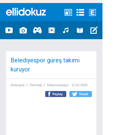
Belediyespor güreş takımı
kuruyor
Anasayfa
»
Tekirdağ
»
Süleymanpaşa
11.03.2009
Paylaş
Tweet